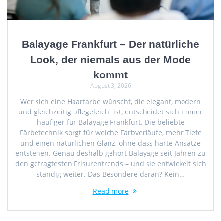
Balayage Frankfurt – Der natürliche
Look, der niemals aus der Mode
kommt
August 3, 2026
Wer sich eine Haarfarbe wünscht, die elegant, modern
und gleichzeitig pflegeleicht ist, entscheidet sich immer
häufiger für Balayage Frankfurt. Die beliebte
Färbetechnik sorgt für weiche Farbverläufe, mehr Tiefe
und einen natürlichen Glanz, ohne dass harte Ansätze
entstehen. Genau deshalb gehört Balayage seit Jahren zu
den gefragtesten Frisurentrends – und sie entwickelt sich
ständig weiter. Das Besondere daran? Kein…
Read more