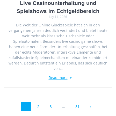
Live Casinounterhaltung und
Spielshows im Echtgeldbereich
July 11, 2026
Die Welt der Online Glücksspiele hat sich in den
vergangenen Jahren deutlich verändert und bietet heute
weit mehr als klassische Tischspiele oder
Spielautomaten. Besonders live casino game shows
haben eine neue Form der Unterhaltung geschaffen, bei
der echte Moderatoren, interaktive Elemente und
zufallsbasierte Spielmechaniken miteinander kombiniert
werden. Dadurch entsteht ein Erlebnis, das sich deutlich
von…
Read more
Posts
Page
Page
Page
Page
1
2
3
…
81
navigation