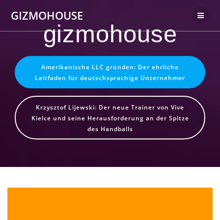
Skip
GIZMOHOUSE
to
gizmohouse
content
Amerikanische LLC gründen: Der ehrliche
Leitfaden für deutschsprachige Unternehmer
Krzysztof Lijewski: Der neue Trainer von Vive
Kielce und seine Herausforderung an der Spitze
des Handballs