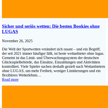
Sicher und seriös wetten: Die besten Bookies ohne
LUGAS
November 26, 2025
Die Welt der Sportwetten verändert sich rasant – und ein Begriff,
der seit 2021 immer häufiger fällt, ist beste wettanbieter ohne lugas.
Gemeint ist das Limit- und Überwachungssystem der deutschen
Glücksspielbehörde, das Einsätze, Einzahlungen und Aktivitäten
kontrolliert. Viele Spieler suchen deshalb gezielt nach Wettanbietern
ohne LUGAS, um mehr Freiheit, weniger Limitierungen und ein
flexibleres Wetterlebnis…
Read more