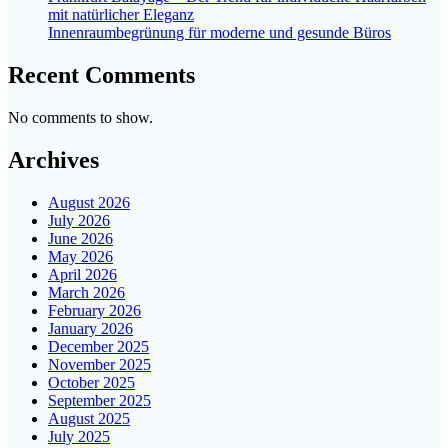
mit natürlicher Eleganz
Innenraumbegrünung für moderne und gesunde Büros
Recent Comments
No comments to show.
Archives
August 2026
July 2026
June 2026
May 2026
April 2026
March 2026
February 2026
January 2026
December 2025
November 2025
October 2025
September 2025
August 2025
July 2025