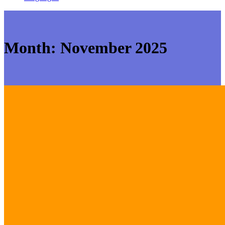
Month:
November 2025