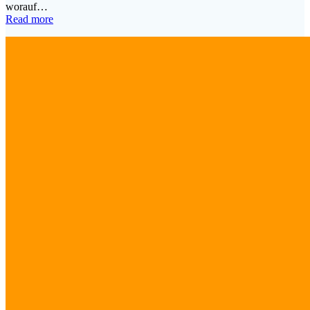
worauf…
Read more