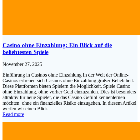
Casino ohne Einzahlung: Ein Blick auf die
beliebtesten Spiele
November 27, 2025
Einführung in Casinos ohne Einzahlung In der Welt der Online-
Casinos erfreuen sich Casinos ohne Einzahlung großer Beliebtheit.
Diese Plattformen bieten Spielern die Möglichkeit, Spiele Casino
ohne Einzahlung, ohne vorher Geld einzuzahlen. Dies ist besonders
attraktiv für neue Spieler, die das Casino-Gefühl kennenlernen
möchten, ohne ein finanzielles Risiko einzugehen. In diesem Artikel
werfen wir einen Blick…
Read more