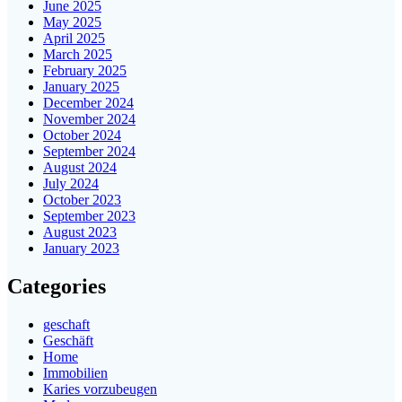
June 2025
May 2025
April 2025
March 2025
February 2025
January 2025
December 2024
November 2024
October 2024
September 2024
August 2024
July 2024
October 2023
September 2023
August 2023
January 2023
Categories
geschaft
Geschäft
Home
Immobilien
Karies vorzubeugen