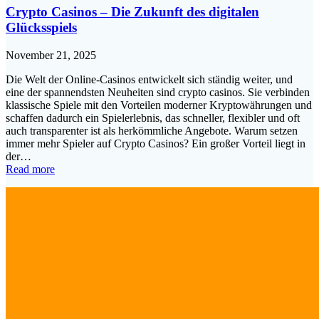
Crypto Casinos – Die Zukunft des digitalen
Glücksspiels
November 21, 2025
Die Welt der Online-Casinos entwickelt sich ständig weiter, und
eine der spannendsten Neuheiten sind crypto casinos. Sie verbinden
klassische Spiele mit den Vorteilen moderner Kryptowährungen und
schaffen dadurch ein Spielerlebnis, das schneller, flexibler und oft
auch transparenter ist als herkömmliche Angebote. Warum setzen
immer mehr Spieler auf Crypto Casinos? Ein großer Vorteil liegt in
der…
Read more