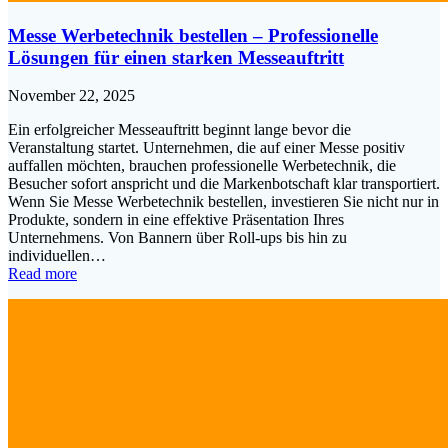
Messe Werbetechnik bestellen – Professionelle
Lösungen für einen starken Messeauftritt
November 22, 2025
Ein erfolgreicher Messeauftritt beginnt lange bevor die
Veranstaltung startet. Unternehmen, die auf einer Messe positiv
auffallen möchten, brauchen professionelle Werbetechnik, die
Besucher sofort anspricht und die Markenbotschaft klar transportiert.
Wenn Sie Messe Werbetechnik bestellen, investieren Sie nicht nur in
Produkte, sondern in eine effektive Präsentation Ihres
Unternehmens. Von Bannern über Roll-ups bis hin zu
individuellen…
Read more