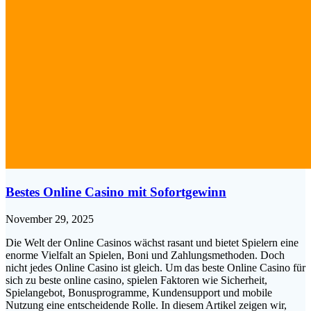
Bestes Online Casino mit Sofortgewinn
November 29, 2025
Die Welt der Online Casinos wächst rasant und bietet Spielern eine
enorme Vielfalt an Spielen, Boni und Zahlungsmethoden. Doch
nicht jedes Online Casino ist gleich. Um das beste Online Casino für
sich zu beste online casino, spielen Faktoren wie Sicherheit,
Spielangebot, Bonusprogramme, Kundensupport und mobile
Nutzung eine entscheidende Rolle. In diesem Artikel zeigen wir,