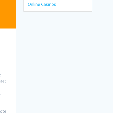
Online Casinos
d
etet
.
ote