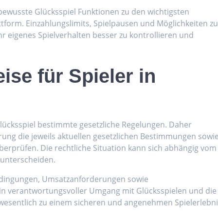
wusste Glücksspiel Funktionen zu den wichtigsten
tform. Einzahlungslimits, Spielpausen und Möglichkeiten zu
hr eigenes Spielverhalten besser zu kontrollieren und
ise für Spieler in
Glücksspiel bestimmte gesetzliche Regelungen. Daher
erung die jeweils aktuellen gesetzlichen Bestimmungen sowi
berprüfen. Die rechtliche Situation kann sich abhängig vom
 unterscheiden.
edingungen, Umsatzanforderungen sowie
Ein verantwortungsvoller Umgang mit Glücksspielen und die
 wesentlich zu einem sicheren und angenehmen Spielerlebn