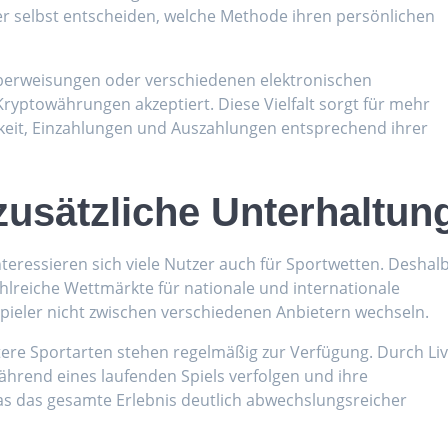
 selbst entscheiden, welche Methode ihren persönlichen
berweisungen oder verschiedenen elektronischen
yptowährungen akzeptiert. Diese Vielfalt sorgt für mehr
ichkeit, Einzahlungen und Auszahlungen entsprechend ihrer
zusätzliche Unterhaltun
eressieren sich viele Nutzer auch für Sportwetten. Deshal
zahlreiche Wettmärkte für nationale und internationale
ieler nicht zwischen verschiedenen Anbietern wechseln.
eitere Sportarten stehen regelmäßig zur Verfügung. Durch Li
hrend eines laufenden Spiels verfolgen und ihre
as das gesamte Erlebnis deutlich abwechslungsreicher