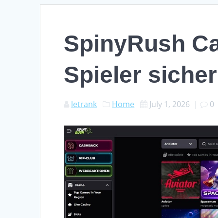
SpinyRush Ca
Spieler siche
letrank
Home
July 1, 2026
|
0