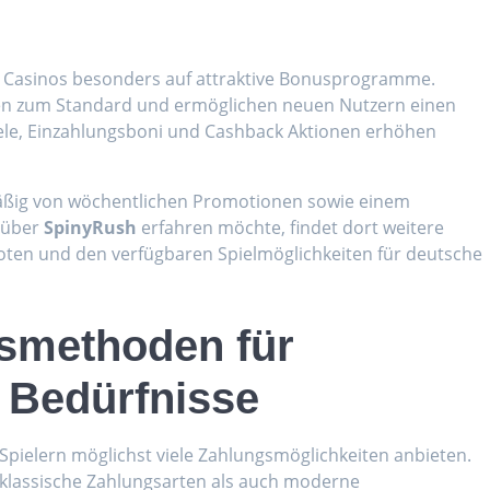
es Casinos besonders auf attraktive Bonusprogramme.
n zum Standard und ermöglichen neuen Nutzern einen
piele, Einzahlungsboni und Cashback Aktionen erhöhen
äßig von wöchentlichen Promotionen sowie einem
 über
SpinyRush
erfahren möchte, findet dort weitere
oten und den verfügbaren Spielmöglichkeiten für deutsche
gsmethoden für
 Bedürfnisse
Spielern möglichst viele Zahlungsmöglichkeiten anbieten.
 klassische Zahlungsarten als auch moderne