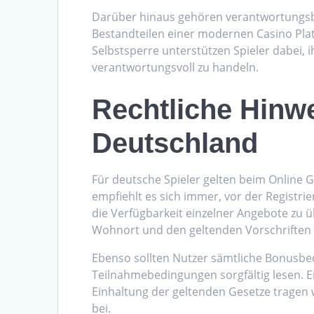
Darüber hinaus gehören verantwortungsbe
Bestandteilen einer modernen Casino Plat
Selbstsperre unterstützen Spieler dabei, i
verantwortungsvoll zu handeln.
Rechtliche Hinwe
Deutschland
Für deutsche Spieler gelten beim Online 
empfiehlt es sich immer, vor der Registri
die Verfügbarkeit einzelner Angebote zu ü
Wohnort und den geltenden Vorschriften
Ebenso sollten Nutzer sämtliche Bonusb
Teilnahmebedingungen sorgfältig lesen. 
Einhaltung der geltenden Gesetze tragen
bei.