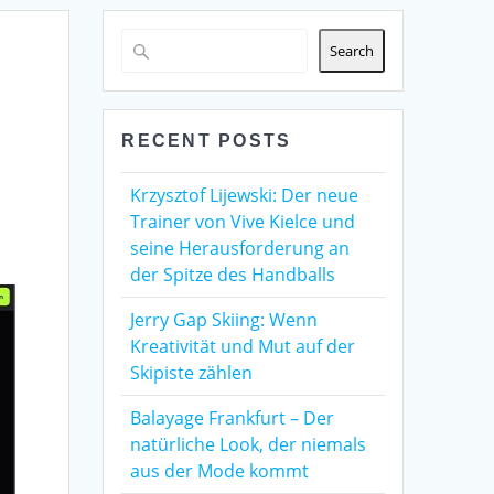
Search
RECENT POSTS
Krzysztof Lijewski: Der neue
Trainer von Vive Kielce und
seine Herausforderung an
der Spitze des Handballs
Jerry Gap Skiing: Wenn
Kreativität und Mut auf der
Skipiste zählen
Balayage Frankfurt – Der
natürliche Look, der niemals
aus der Mode kommt