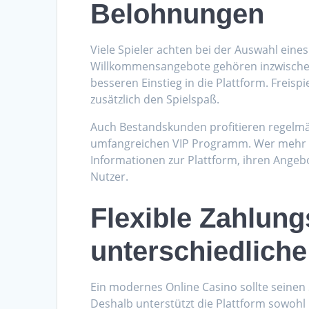
Belohnungen
Viele Spieler achten bei der Auswahl ein
Willkommensangebote gehören inzwische
besseren Einstieg in die Plattform. Freis
zusätzlich den Spielspaß.
Auch Bestandskunden profitieren regelm
umfangreichen VIP Programm. Wer mehr
Informationen zur Plattform, ihren Angeb
Nutzer.
Flexible Zahlun
unterschiedliche
Ein modernes Online Casino sollte seinen 
Deshalb unterstützt die Plattform sowohl