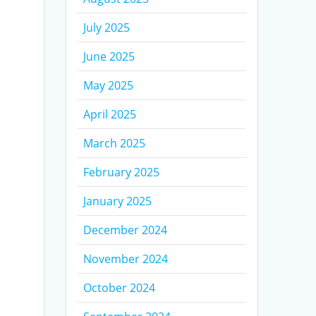
July 2025
June 2025
May 2025
April 2025
March 2025
February 2025
January 2025
December 2024
November 2024
October 2024