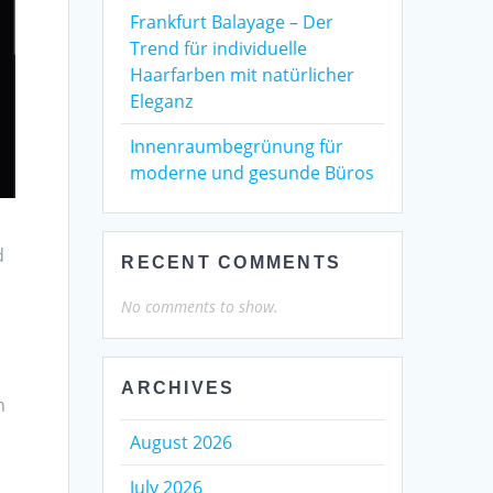
Frankfurt Balayage – Der
Trend für individuelle
Haarfarben mit natürlicher
Eleganz
Innenraumbegrünung für
moderne und gesunde Büros
d
RECENT COMMENTS
No comments to show.
ARCHIVES
h
August 2026
July 2026