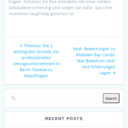
tragen. Schützen Sie Ihre Immobilie mit einer soliden
Gebäudeversicherung und sorgen Sie dafür, dass Ihre
Investition langfristig gesichert ist.
Post
Previous
Previous:
Die 5
Next
Next:
Bewertungen zu
navigation
post:
wichtigsten Gründe, ein
post:
Midtown Bay Condo:
professionelles
Was Bewohner über
Umzugsunternehmen in
ihre Erfahrungen
Berlin Pankow zu
sagen
beauftragen
Search
RECENT POSTS