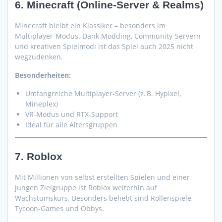
6. Minecraft (Online-Server & Realms)
Minecraft bleibt ein Klassiker – besonders im
Multiplayer-Modus. Dank Modding, Community-Servern
und kreativen Spielmodi ist das Spiel auch 2025 nicht
wegzudenken.
Besonderheiten:
Umfangreiche Multiplayer-Server (z. B. Hypixel,
Mineplex)
VR-Modus und RTX-Support
Ideal für alle Altersgruppen
7. Roblox
Mit Millionen von selbst erstellten Spielen und einer
jungen Zielgruppe ist Roblox weiterhin auf
Wachstumskurs. Besonders beliebt sind Rollenspiele,
Tycoon-Games und Obbys.