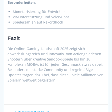
Besonderheiten:
Monetarisierung für Entwickler
VR-Unterstützung und Voice-Chat
Spielerzahlen auf Rekordhoch
Fazit
Die Online-Gaming-Landschaft 2025 zeigt sich
abwechslungsreich und innovativ. Von actiongeladenen
Shootern über kreative Sandbox-Spiele bis hin zu
komplexen MOBAs ist für jeden Geschmack etwas dabei.
Besonders die starke Community und regelmäßige
Updates tragen dazu bei, dass diese Spiele Millionen von
Spielern weltweit begeistern.
Post
Previous