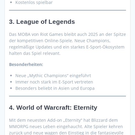
Kostenlos spielbar
3. League of Legends
Das MOBA von Riot Games bleibt auch 2025 an der Spitze
der kompetitiven Online-Spiele. Neue Champions,
regelmäßige Updates und ein starkes E-Sport-Ökosystem
halten das Spiel relevant.
Besonderheiten:
Neue „Mythic Champions“ eingeführt
Immer noch stark im E-Sport vertreten
Besonders beliebt in Asien und Europa
4. World of Warcraft: Eternity
Mit dem neuesten Add-on „Eternity“ hat Blizzard dem
MMORPG neues Leben eingehaucht. Alte Spieler kehren
zurück und neue wagen den Einstieg in die fantasievolle