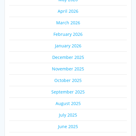
April 2026
March 2026
February 2026
January 2026
December 2025
November 2025
October 2025
September 2025
August 2025
July 2025
June 2025