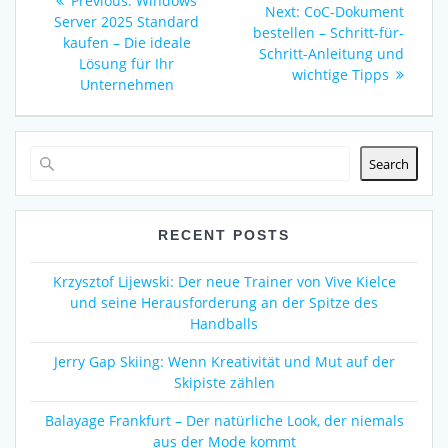
Previous:
Windows
Next
Next:
CoC-Dokument
navigation
post:
Server 2025 Standard
post:
bestellen – Schritt-für-
kaufen – Die ideale
Schritt-Anleitung und
Lösung für Ihr
wichtige Tipps
Unternehmen
Search
RECENT POSTS
Krzysztof Lijewski: Der neue Trainer von Vive Kielce
und seine Herausforderung an der Spitze des
Handballs
Jerry Gap Skiing: Wenn Kreativität und Mut auf der
Skipiste zählen
Balayage Frankfurt – Der natürliche Look, der niemals
aus der Mode kommt