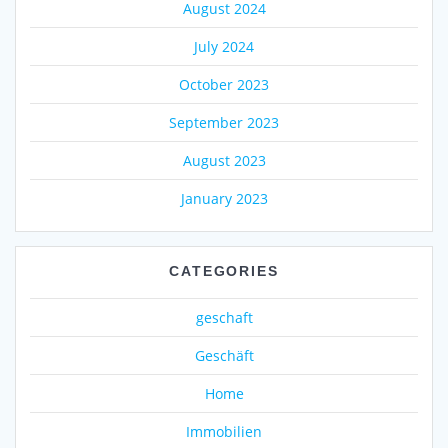
August 2024
July 2024
October 2023
September 2023
August 2023
January 2023
CATEGORIES
geschaft
Geschäft
Home
Immobilien