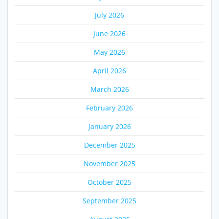
July 2026
June 2026
May 2026
April 2026
March 2026
February 2026
January 2026
December 2025
November 2025
October 2025
September 2025