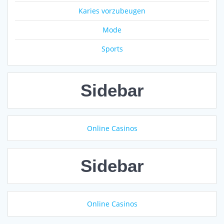
Karies vorzubeugen
Mode
Sports
Sidebar
Online Casinos
Sidebar
Online Casinos