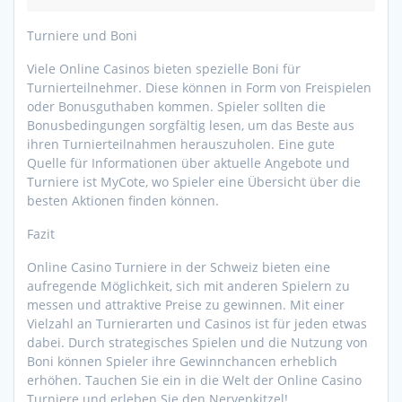
Turniere und Boni
Viele Online Casinos bieten spezielle Boni für
Turnierteilnehmer. Diese können in Form von Freispielen
oder Bonusguthaben kommen. Spieler sollten die
Bonusbedingungen sorgfältig lesen, um das Beste aus
ihren Turnierteilnahmen herauszuholen. Eine gute
Quelle für Informationen über aktuelle Angebote und
Turniere ist MyCote, wo Spieler eine Übersicht über die
besten Aktionen finden können.
Fazit
Online Casino Turniere in der Schweiz bieten eine
aufregende Möglichkeit, sich mit anderen Spielern zu
messen und attraktive Preise zu gewinnen. Mit einer
Vielzahl an Turnierarten und Casinos ist für jeden etwas
dabei. Durch strategisches Spielen und die Nutzung von
Boni können Spieler ihre Gewinnchancen erheblich
erhöhen. Tauchen Sie ein in die Welt der Online Casino
Turniere und erleben Sie den Nervenkitzel!