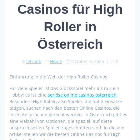
Casinos für High
Roller in
Österreich
letrank
Home
October 5, 2025
|
0
Einführung in die Welt der High Roller Casinos
Für viele Spieler ist das Glücksspiel mehr als nur ein
Hobby; es ist eine
seriöse online casinos österreich
.
Besonders High Roller, also Spieler, die hohe Einsätze
tätigen, suchen nach den besten Online Casinos, die
ihren Ansprüchen gerecht werden. In Österreich gibt es
eine Vielzahl von Optionen, die speziell auf diese
anspruchsvollen Spieler zugeschnitten sind. In diesem
Artikel stellen wir die besten Online Casinos für High