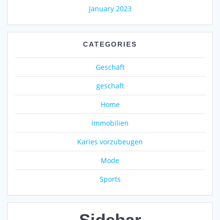
January 2023
CATEGORIES
Geschäft
geschaft
Home
Immobilien
Karies vorzubeugen
Mode
Sports
Sidebar