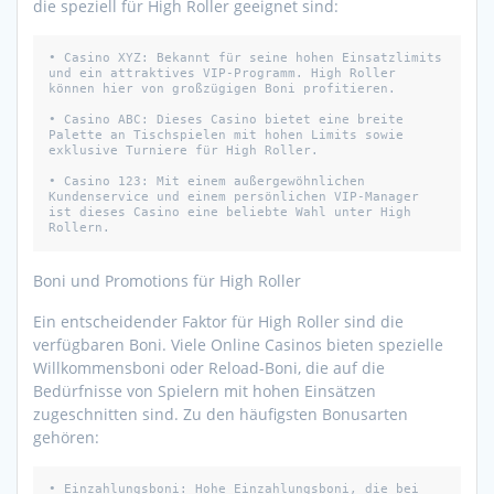
die speziell für High Roller geeignet sind:
• Casino XYZ: Bekannt für seine hohen Einsatzlimits 
und ein attraktives VIP-Programm. High Roller 
können hier von großzügigen Boni profitieren.

• Casino ABC: Dieses Casino bietet eine breite 
Palette an Tischspielen mit hohen Limits sowie 
exklusive Turniere für High Roller.

• Casino 123: Mit einem außergewöhnlichen 
Kundenservice und einem persönlichen VIP-Manager 
ist dieses Casino eine beliebte Wahl unter High 
Rollern.
Boni und Promotions für High Roller
Ein entscheidender Faktor für High Roller sind die
verfügbaren Boni. Viele Online Casinos bieten spezielle
Willkommensboni oder Reload-Boni, die auf die
Bedürfnisse von Spielern mit hohen Einsätzen
zugeschnitten sind. Zu den häufigsten Bonusarten
gehören:
• Einzahlungsboni: Hohe Einzahlungsboni, die bei 