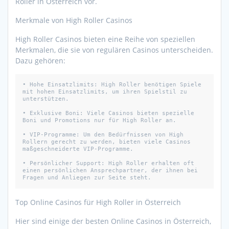
Roller in Österreich vor.
Merkmale von High Roller Casinos
High Roller Casinos bieten eine Reihe von speziellen
Merkmalen, die sie von regulären Casinos unterscheiden.
Dazu gehören:
• Hohe Einsatzlimits: High Roller benötigen Spiele 
mit hohen Einsatzlimits, um ihren Spielstil zu 
unterstützen.

• Exklusive Boni: Viele Casinos bieten spezielle 
Boni und Promotions nur für High Roller an.

• VIP-Programme: Um den Bedürfnissen von High 
Rollern gerecht zu werden, bieten viele Casinos 
maßgeschneiderte VIP-Programme.

• Persönlicher Support: High Roller erhalten oft 
einen persönlichen Ansprechpartner, der ihnen bei 
Fragen und Anliegen zur Seite steht.
Top Online Casinos für High Roller in Österreich
Hier sind einige der besten Online Casinos in Österreich,