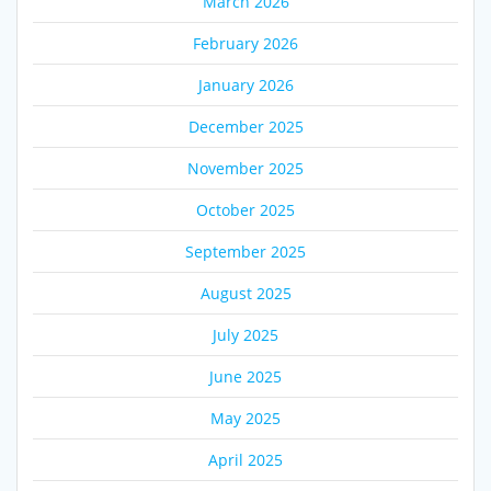
March 2026
February 2026
January 2026
December 2025
November 2025
October 2025
September 2025
August 2025
July 2025
June 2025
May 2025
April 2025