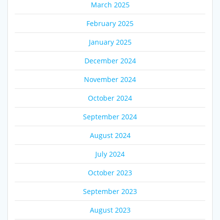
March 2025
February 2025
January 2025
December 2024
November 2024
October 2024
September 2024
August 2024
July 2024
October 2023
September 2023
August 2023