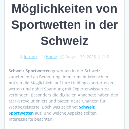
Möglichkeiten von
Sportwetten in der
Schweiz
letrank
Home
August 20, 2025
|
0
Schweiz Sportwetten
gewinnen in der Schweiz
zunehmend an Bedeutung. Immer mehr Menschen
nutzen die Möglichkeit, auf ihre Lieblingssportarten zu
wetten und dabei Spannung mit Expertenwissen zu
verbinden. Besonders die digitalen Angebote haben den
Markt revolutioniert und bieten neue Chancen für
Wettbegeisterte. Doch was zeichnet
Schweiz
Sportwetten
aus, und welche Aspekte sollten
Interessierte beachten?