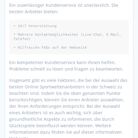
Ein zuverlässiger Kundenservice ist unerlässlich. Die
besten Anbieter bieten:
• 24/7 Unterstützung

• Mehrere Kontaktmöglichkeiten (Live-Chat, E-Mail, 
Telefon)

• Hilfreiche FAQs auf der Webseite
Ein kompetenter Kundenservice kann Ihnen helfen,
Probleme schnell zu lösen und Fragen zu beantworten.
Insgesamt gibt es viele Faktoren, die bei der Auswahl des
besten Online Sportwettenanbieters in der Schweiz zu
beachten sind. Indem Sie die oben genannten Punkte
berücksichtigen, können Sie einen Anbieter auswählen,
der Ihren Anforderungen entspricht. Bei der Auswahl
eines Anbieters ist es auch wichtig, sich über
gesundheitliche Aspekte zu informieren, die durch
Glücksspiele beeinflusst werden können. Weitere
Informationen dazu finden Sie auf dieser informativen