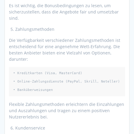
Es ist wichtig, die Bonusbedingungen zu lesen, um
sicherzustellen, dass die Angebote fair und umsetzbar
sind.
Zahlungsmethoden
Die Verfügbarkeit verschiedener Zahlungsmethoden ist
entscheidend für eine angenehme Wett-Erfahrung. Die
besten Anbieter bieten eine Vielzahl von Optionen,
darunter:
• Kreditkarten (Visa, MasterCard)

• Online-Zahlungsdienste (PayPal, Skrill, Neteller)

• Banküberweisungen
Flexible Zahlungsmethoden erleichtern die Einzahlungen
und Auszahlungen und tragen zu einem positiven
Nutzererlebnis bei.
Kundenservice