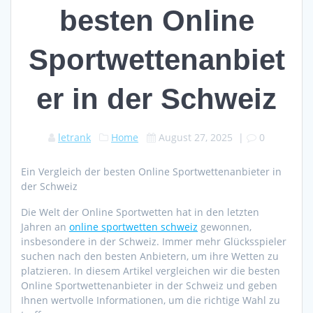
besten Online
Sportwettenanbiet
er in der Schweiz
letrank
Home
August 27, 2025
|
0
Ein Vergleich der besten Online Sportwettenanbieter in
der Schweiz
Die Welt der Online Sportwetten hat in den letzten
Jahren an
online sportwetten schweiz
gewonnen,
insbesondere in der Schweiz. Immer mehr Glücksspieler
suchen nach den besten Anbietern, um ihre Wetten zu
platzieren. In diesem Artikel vergleichen wir die besten
Online Sportwettenanbieter in der Schweiz und geben
Ihnen wertvolle Informationen, um die richtige Wahl zu