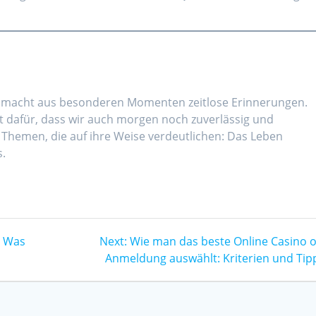
lin macht aus besonderen Momenten zeitlose Erinnerungen.
t dafür, dass wir auch morgen noch zuverlässig und
i Themen, die auf ihre Weise verdeutlichen: Das Leben
s.
Next
: Was
Next:
Wie man das beste Online Casino 
post:
Anmeldung auswählt: Kriterien und Tip