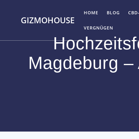
Skip
to
HOME
BLOG
CBD
GIZMOHOUSE
content
VERGNÜGEN
Hochzeitsf
Magdeburg – 