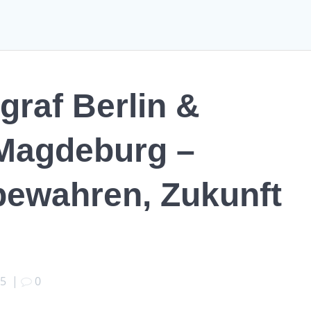
graf Berlin &
 Magdeburg –
bewahren, Zukunft
25
|
0