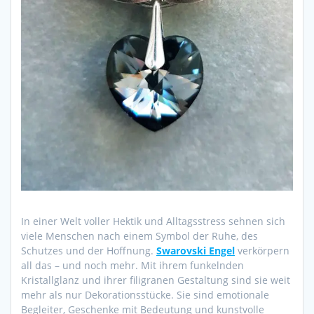
In einer Welt voller Hektik und Alltagsstress sehnen sich
viele Menschen nach einem Symbol der Ruhe, des
Schutzes und der Hoffnung.
Swarovski Engel
verkörpern
all das – und noch mehr. Mit ihrem funkelnden
Kristallglanz und ihrer filigranen Gestaltung sind sie weit
mehr als nur Dekorationsstücke. Sie sind emotionale
Begleiter, Geschenke mit Bedeutung und kunstvolle