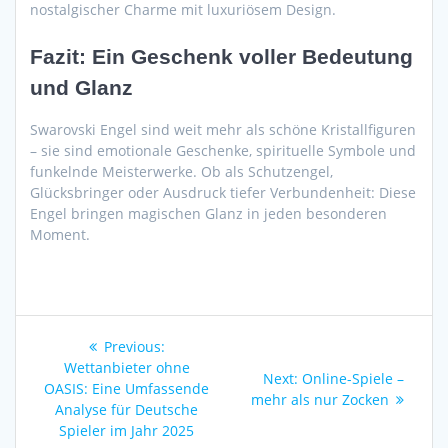
nostalgischer Charme mit luxuriösem Design.
Fazit: Ein Geschenk voller Bedeutung
und Glanz
Swarovski Engel sind weit mehr als schöne Kristallfiguren
– sie sind emotionale Geschenke, spirituelle Symbole und
funkelnde Meisterwerke. Ob als Schutzengel,
Glücksbringer oder Ausdruck tiefer Verbundenheit: Diese
Engel bringen magischen Glanz in jeden besonderen
Moment.
Post
Previous
Previous:
navigation
post:
Wettanbieter ohne
Next
Next:
Online-Spiele –
OASIS: Eine Umfassende
post:
mehr als nur Zocken
Analyse für Deutsche
Spieler im Jahr 2025