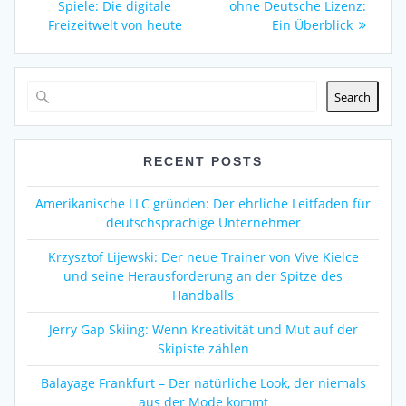
navigation
post:
post:
Spiele: Die digitale
ohne Deutsche Lizenz:
Freizeitwelt von heute
Ein Überblick
Search
RECENT POSTS
Amerikanische LLC gründen: Der ehrliche Leitfaden für
deutschsprachige Unternehmer
Krzysztof Lijewski: Der neue Trainer von Vive Kielce
und seine Herausforderung an der Spitze des
Handballs
Jerry Gap Skiing: Wenn Kreativität und Mut auf der
Skipiste zählen
Balayage Frankfurt – Der natürliche Look, der niemals
aus der Mode kommt