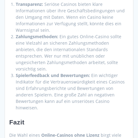
Transparenz:
Seriöse Casinos bieten klare
Informationen über ihre Geschäftsbedingungen und
den Umgang mit Daten. Wenn ein Casino keine
Informationen zur Verfügung stellt, könnte dies ein
Warnsignal sein.
Zahlungsmethoden:
Ein gutes Online-Casino sollte
eine Vielzahl an sicheren Zahlungsmethoden
anbieten, die den internationalen Standards
entsprechen. Wer nur mit unüblichen oder
ungesicherten Zahlungsmethoden arbeitet, sollte
vorsichtig sein.
Spielerfeedback und Bewertungen:
Ein wichtiger
Indikator für die Vertrauenswürdigkeit eines Casinos
sind Erfahrungsberichte und Bewertungen von
anderen Spielern. Eine große Zahl an negativen
Bewertungen kann auf ein unseriöses Casino
hinweisen.
Fazit
Die Wahl eines
Online-Casinos ohne Lizenz
birgt viele