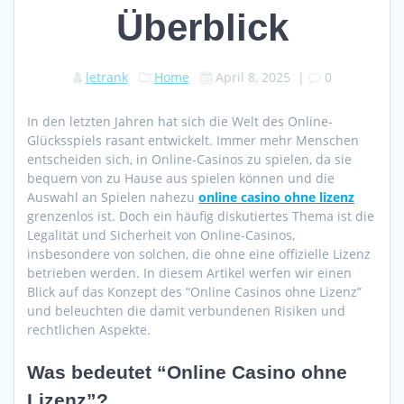
Überblick
letrank
Home
April 8, 2025
|
0
In den letzten Jahren hat sich die Welt des Online-
Glücksspiels rasant entwickelt. Immer mehr Menschen
entscheiden sich, in Online-Casinos zu spielen, da sie
bequem von zu Hause aus spielen können und die
Auswahl an Spielen nahezu
online casino ohne lizenz
grenzenlos ist. Doch ein häufig diskutiertes Thema ist die
Legalität und Sicherheit von Online-Casinos,
insbesondere von solchen, die ohne eine offizielle Lizenz
betrieben werden. In diesem Artikel werfen wir einen
Blick auf das Konzept des “Online Casinos ohne Lizenz”
und beleuchten die damit verbundenen Risiken und
rechtlichen Aspekte.
Was bedeutet “Online Casino ohne
Lizenz”?