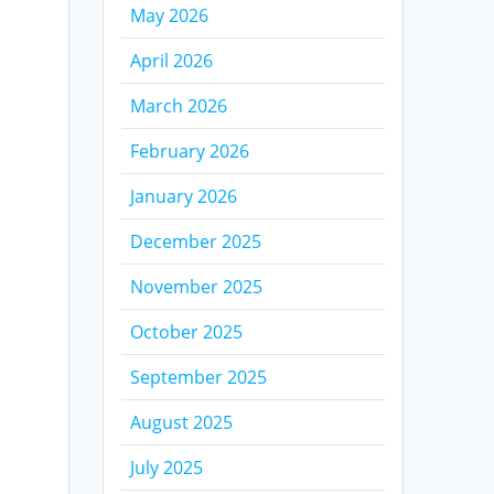
May 2026
April 2026
March 2026
February 2026
January 2026
December 2025
November 2025
October 2025
September 2025
August 2025
July 2025