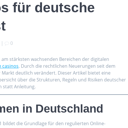
s für deutsche
t
|
0
n am stärksten wachsenden Bereichen der digitalen
e casinos
. Durch die rechtlichen Neuerungen seit dem
 Markt deutlich verändert. Dieser Artikel bietet eine
bersicht über die Strukturen, Regeln und Risiken deutscher
 statt Anleitung.
men in Deutschland
 bildet die Grundlage für den regulierten Online-