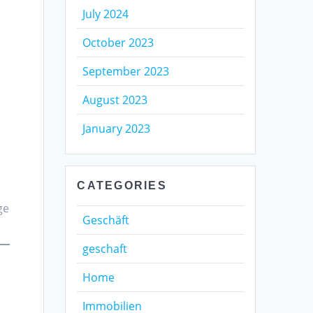
July 2024
October 2023
September 2023
August 2023
January 2023
CATEGORIES
ge
Geschäft
geschaft
Home
Immobilien