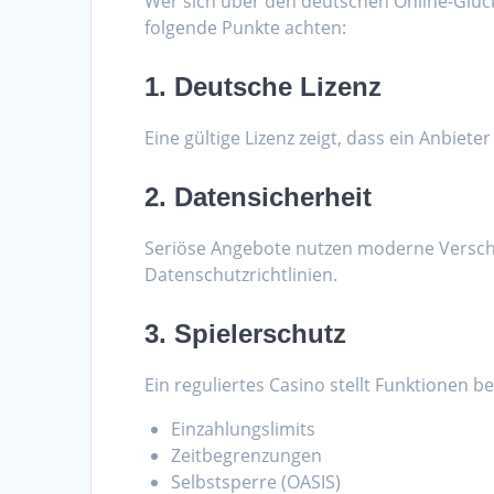
Wer sich über den deutschen Online-Glück
folgende Punkte achten:
1. Deutsche Lizenz
Eine gültige Lizenz zeigt, dass ein Anbiete
2. Datensicherheit
Seriöse Angebote nutzen moderne Versch
Datenschutzrichtlinien.
3. Spielerschutz
Ein reguliertes Casino stellt Funktionen be
Einzahlungslimits
Zeitbegrenzungen
Selbstsperre (OASIS)