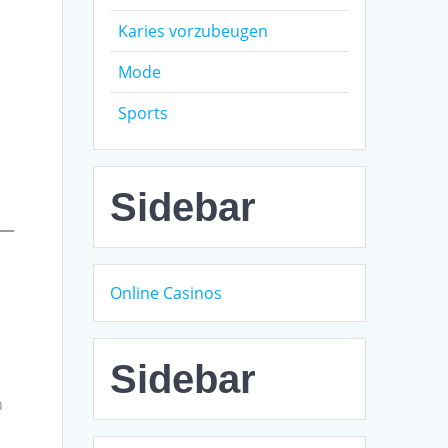
Karies vorzubeugen
Mode
Sports
Sidebar
Online Casinos
Sidebar
h