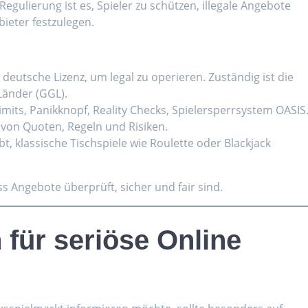
Regulierung ist es, Spieler zu schützen, illegale Angebote
ieter festzulegen.
deutsche Lizenz, um legal zu operieren. Zuständig ist die
änder (GGL).
mits, Panikknopf, Reality Checks, Spielersperrsystem OASIS
 von Quoten, Regeln und Risiken.
bt, klassische Tischspiele wie Roulette oder Blackjack
ss Angebote überprüft, sicher und fair sind.
 für seriöse Online