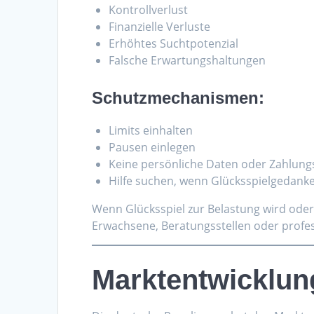
Kontrollverlust
Finanzielle Verluste
Erhöhtes Suchtpotenzial
Falsche Erwartungshaltungen
Schutzmechanismen:
Limits einhalten
Pausen einlegen
Keine persönliche Daten oder Zahlung
Hilfe suchen, wenn Glücksspielgedank
Wenn Glücksspiel zur Belastung wird oder
Erwachsene, Beratungsstellen oder profess
Marktentwicklun