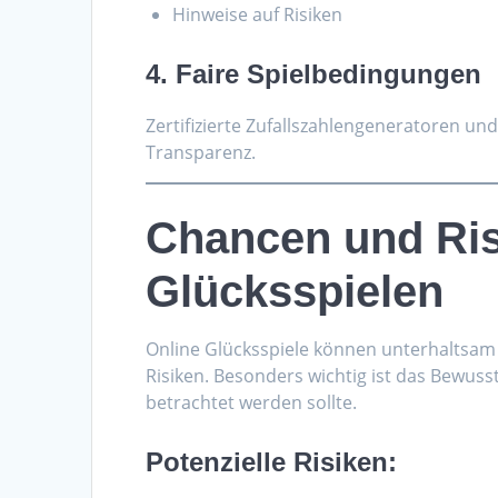
Hinweise auf Risiken
4. Faire Spielbedingungen
Zertifizierte Zufallszahlengeneratoren u
Transparenz.
Chancen und Ris
Glücksspielen
Online Glücksspiele können unterhaltsam 
Risiken. Besonders wichtig ist das Bewuss
betrachtet werden sollte.
Potenzielle Risiken: