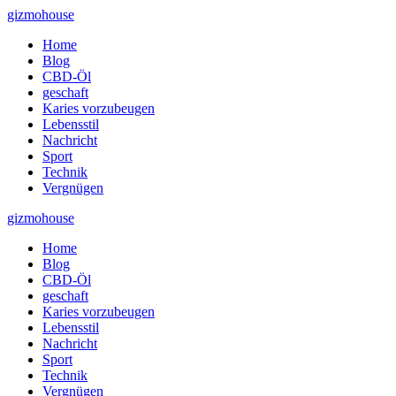
Skip
gizmohouse
to
Home
content
Blog
CBD-Öl
geschaft
Karies vorzubeugen
Lebensstil
Nachricht
Sport
Technik
Vergnügen
gizmohouse
Home
Blog
CBD-Öl
geschaft
Karies vorzubeugen
Lebensstil
Nachricht
Sport
Technik
Vergnügen