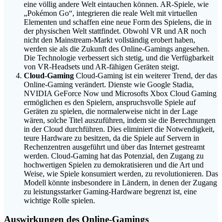
eine völlig andere Welt eintauchen können. AR-Spiele, wie
„Pokémon Go“, integrieren die reale Welt mit virtuellen
Elementen und schaffen eine neue Form des Spielens, die in
der physischen Welt stattfindet. Obwohl VR und AR noch
nicht den Mainstream-Markt vollständig erobert haben,
werden sie als die Zukunft des Online-Gamings angesehen.
Die Technologie verbessert sich stetig, und die Verfügbarkeit
von VR-Headsets und AR-fähigen Geräten steigt.
Cloud-Gaming
Cloud-Gaming ist ein weiterer Trend, der das
Online-Gaming verändert. Dienste wie Google Stadia,
NVIDIA GeForce Now und Microsofts Xbox Cloud Gaming
ermöglichen es den Spielern, anspruchsvolle Spiele auf
Geräten zu spielen, die normalerweise nicht in der Lage
wären, solche Titel auszuführen, indem sie die Berechnungen
in der Cloud durchführen. Dies eliminiert die Notwendigkeit,
teure Hardware zu besitzen, da die Spiele auf Servern in
Rechenzentren ausgeführt und über das Internet gestreamt
werden. Cloud-Gaming hat das Potenzial, den Zugang zu
hochwertigen Spielen zu demokratisieren und die Art und
Weise, wie Spiele konsumiert werden, zu revolutionieren. Das
Modell könnte insbesondere in Ländern, in denen der Zugang
zu leistungsstarker Gaming-Hardware begrenzt ist, eine
wichtige Rolle spielen.
Auswirkungen des Online-Gamings