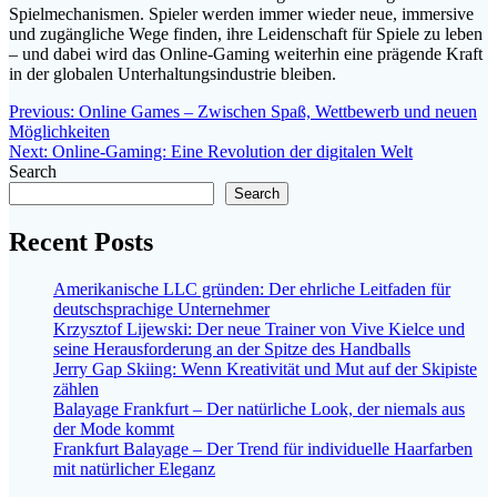
Spielmechanismen. Spieler werden immer wieder neue, immersive
und zugängliche Wege finden, ihre Leidenschaft für Spiele zu leben
– und dabei wird das Online-Gaming weiterhin eine prägende Kraft
in der globalen Unterhaltungsindustrie bleiben.
Post
Previous
Previous:
Online Games – Zwischen Spaß, Wettbewerb und neuen
post:
Möglichkeiten
navigation
Next
Next:
Online-Gaming: Eine Revolution der digitalen Welt
post:
Search
Search
Recent Posts
Amerikanische LLC gründen: Der ehrliche Leitfaden für
deutschsprachige Unternehmer
Krzysztof Lijewski: Der neue Trainer von Vive Kielce und
seine Herausforderung an der Spitze des Handballs
Jerry Gap Skiing: Wenn Kreativität und Mut auf der Skipiste
zählen
Balayage Frankfurt – Der natürliche Look, der niemals aus
der Mode kommt
Frankfurt Balayage – Der Trend für individuelle Haarfarben
mit natürlicher Eleganz