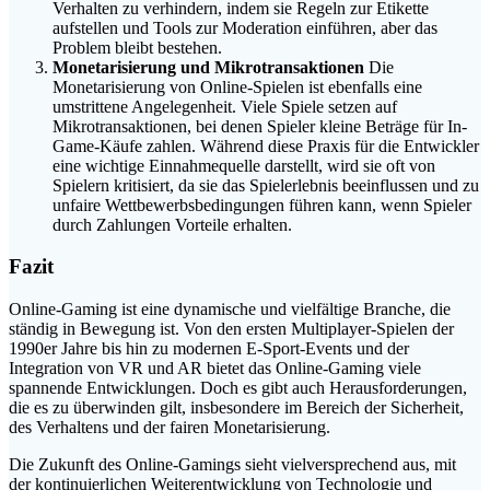
Verhalten zu verhindern, indem sie Regeln zur Etikette
aufstellen und Tools zur Moderation einführen, aber das
Problem bleibt bestehen.
Monetarisierung und Mikrotransaktionen
Die
Monetarisierung von Online-Spielen ist ebenfalls eine
umstrittene Angelegenheit. Viele Spiele setzen auf
Mikrotransaktionen, bei denen Spieler kleine Beträge für In-
Game-Käufe zahlen. Während diese Praxis für die Entwickler
eine wichtige Einnahmequelle darstellt, wird sie oft von
Spielern kritisiert, da sie das Spielerlebnis beeinflussen und zu
unfaire Wettbewerbsbedingungen führen kann, wenn Spieler
durch Zahlungen Vorteile erhalten.
Fazit
Online-Gaming ist eine dynamische und vielfältige Branche, die
ständig in Bewegung ist. Von den ersten Multiplayer-Spielen der
1990er Jahre bis hin zu modernen E-Sport-Events und der
Integration von VR und AR bietet das Online-Gaming viele
spannende Entwicklungen. Doch es gibt auch Herausforderungen,
die es zu überwinden gilt, insbesondere im Bereich der Sicherheit,
des Verhaltens und der fairen Monetarisierung.
Die Zukunft des Online-Gamings sieht vielversprechend aus, mit
der kontinuierlichen Weiterentwicklung von Technologie und