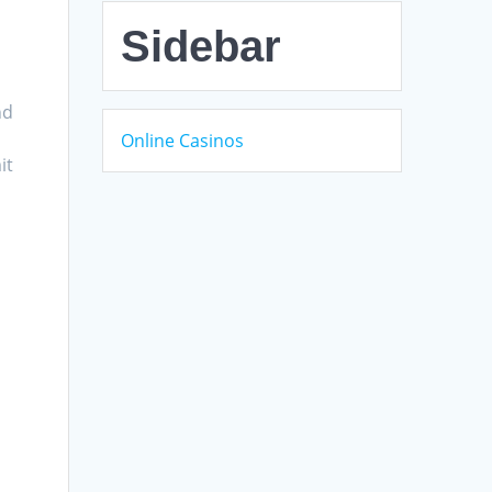
Sidebar
nd
Online Casinos
it