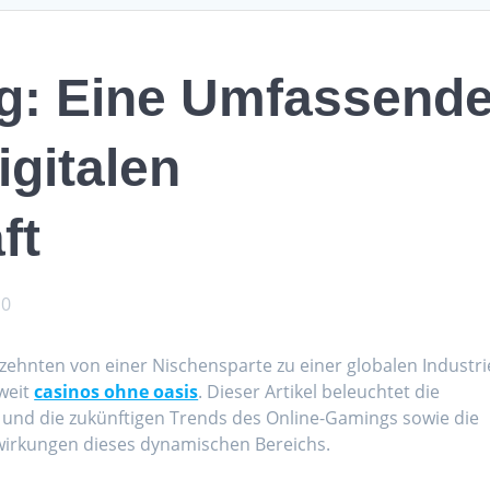
g: Eine Umfassend
igitalen
ft
0
rzehnten von einer Nischensparte zu einer globalen Industri
tweit
casinos ohne oasis
. Dieser Artikel beleuchtet die
 und die zukünftigen Trends des Online-Gamings sowie die
swirkungen dieses dynamischen Bereichs.