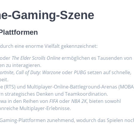
ne-Gaming-Szene
 Plattformen
 durch eine enorme Vielfalt gekennzeichnet:
oder
The Elder Scrolls Online
ermöglichen es Tausenden von
en zu interagieren.
ortnite
,
Call of Duty: Warzone
oder
PUBG
setzen auf schnelle,
eit.
ele (RTS) und Multiplayer-Online-Battleground-Arenas (MOBA
n strategisches Denken und Teamkoordination.
twa in den Reihen von
FIFA
oder
NBA 2K
, bieten sowohl
onreiche Multiplayer-Erlebnisse.
-Gaming-Plattformen zunehmend, wodurch das Spielen noc