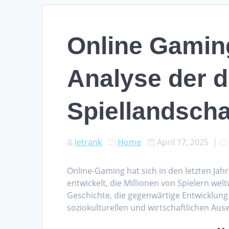
Online Gamin
Analyse der d
Spiellandscha
letrank
Home
April 17, 2025
|
Online-Gaming hat sich in den letzten Jah
entwickelt, die Millionen von Spielern wel
Geschichte, die gegenwärtige Entwicklung
soziokulturellen und wirtschaftlichen Au