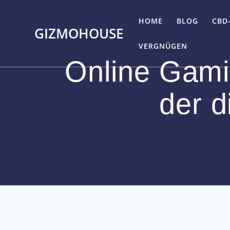
Skip
to
HOME
BLOG
CBD
GIZMOHOUSE
content
VERGNÜGEN
Online Gami
der d