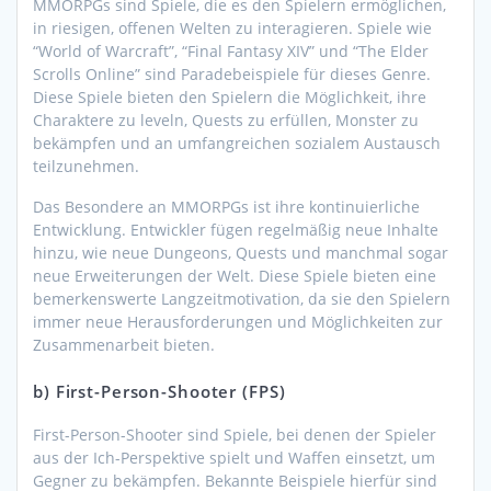
MMORPGs sind Spiele, die es den Spielern ermöglichen,
in riesigen, offenen Welten zu interagieren. Spiele wie
“World of Warcraft”, “Final Fantasy XIV” und “The Elder
Scrolls Online” sind Paradebeispiele für dieses Genre.
Diese Spiele bieten den Spielern die Möglichkeit, ihre
Charaktere zu leveln, Quests zu erfüllen, Monster zu
bekämpfen und an umfangreichen sozialem Austausch
teilzunehmen.
Das Besondere an MMORPGs ist ihre kontinuierliche
Entwicklung. Entwickler fügen regelmäßig neue Inhalte
hinzu, wie neue Dungeons, Quests und manchmal sogar
neue Erweiterungen der Welt. Diese Spiele bieten eine
bemerkenswerte Langzeitmotivation, da sie den Spielern
immer neue Herausforderungen und Möglichkeiten zur
Zusammenarbeit bieten.
b) First-Person-Shooter (FPS)
First-Person-Shooter sind Spiele, bei denen der Spieler
aus der Ich-Perspektive spielt und Waffen einsetzt, um
Gegner zu bekämpfen. Bekannte Beispiele hierfür sind