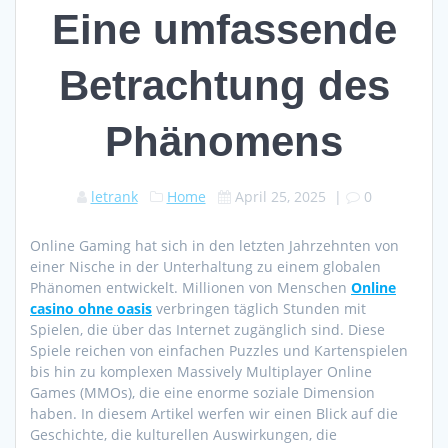
Eine umfassende
Betrachtung des
Phänomens
letrank
Home
April 25, 2025
|
0
Online Gaming hat sich in den letzten Jahrzehnten von
einer Nische in der Unterhaltung zu einem globalen
Phänomen entwickelt. Millionen von Menschen
Online
casino ohne oasis
verbringen täglich Stunden mit
Spielen, die über das Internet zugänglich sind. Diese
Spiele reichen von einfachen Puzzles und Kartenspielen
bis hin zu komplexen Massively Multiplayer Online
Games (MMOs), die eine enorme soziale Dimension
haben. In diesem Artikel werfen wir einen Blick auf die
Geschichte, die kulturellen Auswirkungen, die