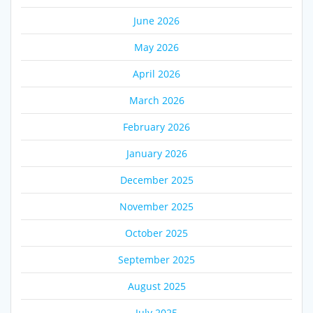
June 2026
May 2026
April 2026
March 2026
February 2026
January 2026
December 2025
November 2025
October 2025
September 2025
August 2025
July 2025