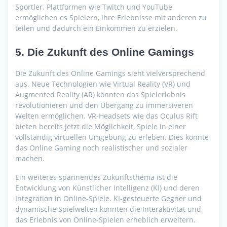
Sportler. Plattformen wie Twitch und YouTube
ermöglichen es Spielern, ihre Erlebnisse mit anderen zu
teilen und dadurch ein Einkommen zu erzielen.
5. Die Zukunft des Online Gamings
Die Zukunft des Online Gamings sieht vielversprechend
aus. Neue Technologien wie Virtual Reality (VR) und
Augmented Reality (AR) könnten das Spielerlebnis
revolutionieren und den Übergang zu immersiveren
Welten ermöglichen. VR-Headsets wie das Oculus Rift
bieten bereits jetzt die Möglichkeit, Spiele in einer
vollständig virtuellen Umgebung zu erleben. Dies könnte
das Online Gaming noch realistischer und sozialer
machen.
Ein weiteres spannendes Zukunftsthema ist die
Entwicklung von Künstlicher Intelligenz (KI) und deren
Integration in Online-Spiele. KI-gesteuerte Gegner und
dynamische Spielwelten könnten die Interaktivität und
das Erlebnis von Online-Spielen erheblich erweitern.