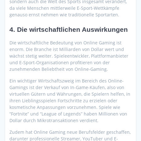
sondern auch die Welt des Sports insgesamt verändert,
da viele Menschen mittlerweile E-Sport-Wettkämpfe
genauso ernst nehmen wie traditionelle Sportarten.
4. Die wirtschaftlichen Auswirkungen
Die wirtschaftliche Bedeutung von Online Gaming ist
enorm. Die Branche ist Milliarden von Dollar wert und
wächst stetig weiter. Spieleentwickler, Plattformanbieter
und E-Sport-Organisationen profitieren von der
zunehmenden Beliebtheit von Online-Gaming.
Ein wichtiger Wirtschaftszweig im Bereich des Online-
Gamings ist der Verkauf von In-Game-Käufen, also von
virtuellen Gütern und Währungen, die Spielern helfen, in
ihren Lieblingsspielen Fortschritte zu erzielen oder
kosmetische Anpassungen vorzunehmen. Spiele wie
“Fortnite” und “League of Legends” haben Millionen von
Dollar durch Mikrotransaktionen verdient.
Zudem hat Online Gaming neue Berufsfelder geschaffen,
darunter professionelle Streamer, YouTuber und E-