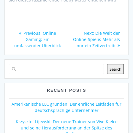
Post
Previous
Next
Previous:
Online
Next:
Die Welt der
navigation
post:
post:
Gaming: Ein
Online-Spiele: Mehr als
umfassender Überblick
nur ein Zeitvertreib
Search
RECENT POSTS
Amerikanische LLC gründen: Der ehrliche Leitfaden für
deutschsprachige Unternehmer
Krzysztof Lijewski: Der neue Trainer von Vive Kielce
und seine Herausforderung an der Spitze des