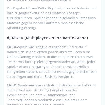
Die Popularität von Battle Royale-Spielen ist teilweise auf
ihre Zugänglichkeit und das einfache Konzept
zurückzuführen. Spieler können in schnellen, intensiven
Matches gegeneinander antreten, was eine hohe
Spannung erzeugt.
d) MOBA (Multiplayer Online Battle Arena)
MOBA-Spiele wie “League of Legends” und “Dota 2”
haben sich in den letzten Jahren als feste Größen im
Online-Gaming etabliert. In diesen Spielen treten zwei
Teams von fünf Spielern gegeneinander an, wobei jeder
Spieler einen einzigartigen Charakter mit speziellen
Fähigkeiten steuert. Das Ziel ist es, das gegnerische Team
zu besiegen und deren Basis zu zerstören.
MOBA-Spiele zeichnen sich durch strategische Tiefe und
Teamarbeit aus. Der Erfolg hängt oft von der
Koordination und dem Zusammenspiel der
Teammitglieder ab, wodurch diese Spiele zu einem
intensiven sozialen Erlebnis werden.