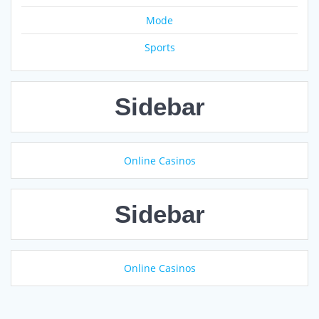
Mode
Sports
Sidebar
Online Casinos
Sidebar
Online Casinos