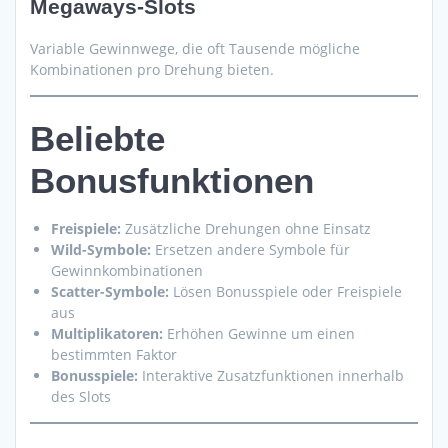
Megaways-Slots
Variable Gewinnwege, die oft Tausende mögliche
Kombinationen pro Drehung bieten.
Beliebte
Bonusfunktionen
Freispiele:
Zusätzliche Drehungen ohne Einsatz
Wild-Symbole:
Ersetzen andere Symbole für
Gewinnkombinationen
Scatter-Symbole:
Lösen Bonusspiele oder Freispiele
aus
Multiplikatoren:
Erhöhen Gewinne um einen
bestimmten Faktor
Bonusspiele:
Interaktive Zusatzfunktionen innerhalb
des Slots