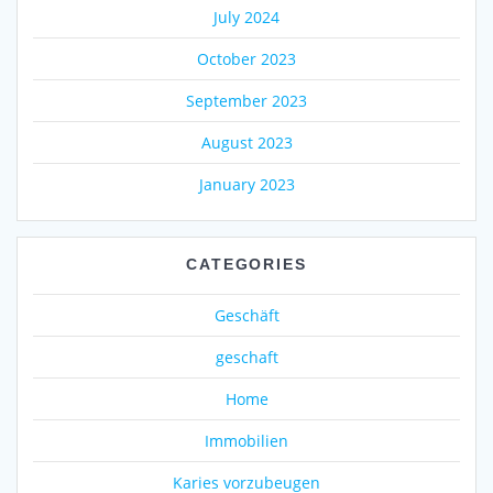
July 2024
October 2023
September 2023
August 2023
January 2023
CATEGORIES
Geschäft
geschaft
Home
Immobilien
Karies vorzubeugen