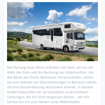
Die Planung einer Reise erfordert viel mehr als nur die
Wahl des Ziels und die Buchung von Unterkünften. Um
das Beste aus Ihrem Abenteuer herauszuholen, sollten
Sie eine Vielzahl von Dienstleistungen in Betracht ziehen,
die Ihre Reiseerfahrung verbessern können. In diesem
Artikel beleuchten wir verschiedene unverzichtbare
Leistungen, die Sie nicht vergessen dürfen – von Kfz-
Service bis hin zum Mieten eines Wohnmobils.