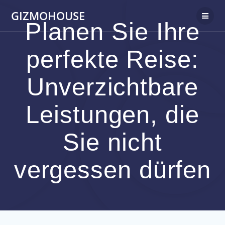
Skip
GIZMOHOUSE
to
Planen Sie Ihre
content
perfekte Reise:
Unverzichtbare
Leistungen, die
Sie nicht
vergessen dürfen