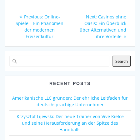
Post
Previous
Next
Previous:
Online-
Next:
Casinos ohne
navigation
post:
post:
Spiele – Ein Phänomen
Oasis: Ein Überblick
der modernen
über Alternativen und
Freizeitkultur
ihre Vorteile
Search
RECENT POSTS
Amerikanische LLC gründen: Der ehrliche Leitfaden für
deutschsprachige Unternehmer
Krzysztof Lijewski: Der neue Trainer von Vive Kielce
und seine Herausforderung an der Spitze des
Handballs