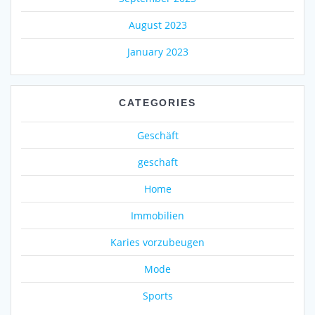
August 2023
January 2023
CATEGORIES
Geschäft
geschaft
Home
Immobilien
Karies vorzubeugen
Mode
Sports