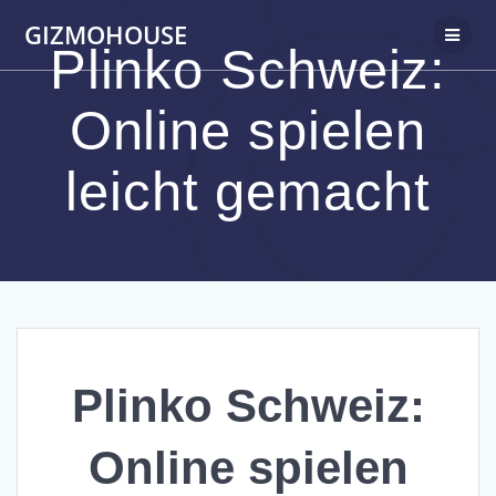
Skip
GIZMOHOUSE
to
Plinko Schweiz:
content
Online spielen
leicht gemacht
Plinko Schweiz:
Online spielen