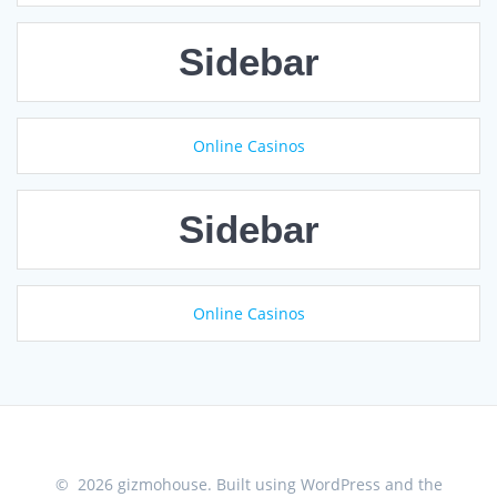
Sidebar
Online Casinos
Sidebar
Online Casinos
© 2026 gizmohouse. Built using WordPress and the