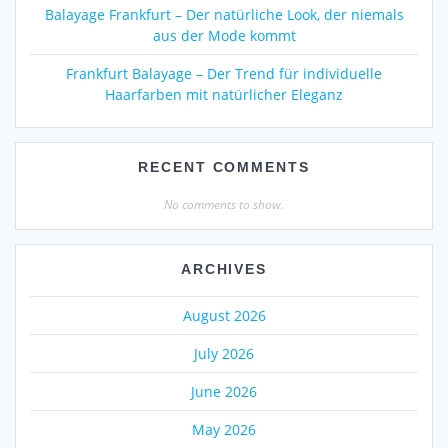
Balayage Frankfurt – Der natürliche Look, der niemals
aus der Mode kommt
Frankfurt Balayage – Der Trend für individuelle
Haarfarben mit natürlicher Eleganz
RECENT COMMENTS
No comments to show.
ARCHIVES
August 2026
July 2026
June 2026
May 2026