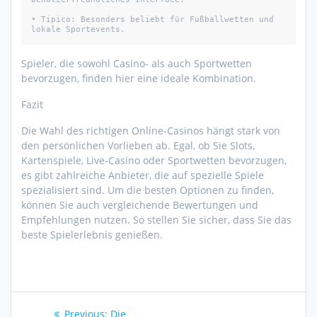
• Tipico: Besonders beliebt für Fußballwetten und 
lokale Sportevents.
Spieler, die sowohl Casino- als auch Sportwetten
bevorzugen, finden hier eine ideale Kombination.
Fazit
Die Wahl des richtigen Online-Casinos hängt stark von
den persönlichen Vorlieben ab. Egal, ob Sie Slots,
Kartenspiele, Live-Casino oder Sportwetten bevorzugen,
es gibt zahlreiche Anbieter, die auf spezielle Spiele
spezialisiert sind. Um die besten Optionen zu finden,
können Sie auch vergleichende Bewertungen und
Empfehlungen nutzen. So stellen Sie sicher, dass Sie das
beste Spielerlebnis genießen.
Post
Previous
Previous:
Die