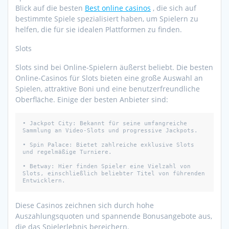
Blick auf die besten
Best online casinos
, die sich auf
bestimmte Spiele spezialisiert haben, um Spielern zu
helfen, die für sie idealen Plattformen zu finden.
Slots
Slots sind bei Online-Spielern äußerst beliebt. Die besten
Online-Casinos für Slots bieten eine große Auswahl an
Spielen, attraktive Boni und eine benutzerfreundliche
Oberfläche. Einige der besten Anbieter sind:
• Jackpot City: Bekannt für seine umfangreiche 
Sammlung an Video-Slots und progressive Jackpots.

• Spin Palace: Bietet zahlreiche exklusive Slots 
und regelmäßige Turniere.

• Betway: Hier finden Spieler eine Vielzahl von 
Slots, einschließlich beliebter Titel von führenden 
Entwicklern.
Diese Casinos zeichnen sich durch hohe
Auszahlungsquoten und spannende Bonusangebote aus,
die das Spielerlebnis bereichern.