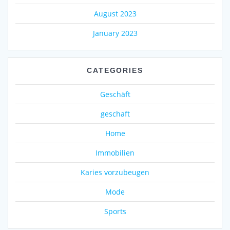
August 2023
January 2023
CATEGORIES
Geschäft
geschaft
Home
Immobilien
Karies vorzubeugen
Mode
Sports