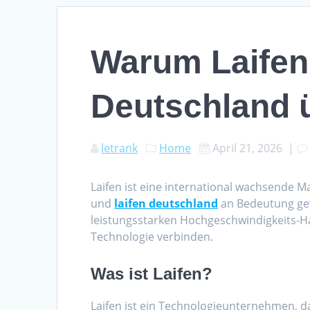
Warum Laifen
Deutschland 
letrank
Home
April 21, 2026
|
Laifen ist eine international wachsende Ma
und
laifen deutschland
an Bedeutung gew
leistungsstarken Hochgeschwindigkeits-Ha
Technologie verbinden.
Was ist Laifen?
Laifen ist ein Technologieunternehmen, da