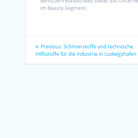
Benutzerfreundlichkeit bietet das Unterne
im Beauty-Segment.
Post
Previous
Previous:
Schmierstoffe und technische
post:
Hilfsstoffe für die Industrie in Ludwigshafen
navigation