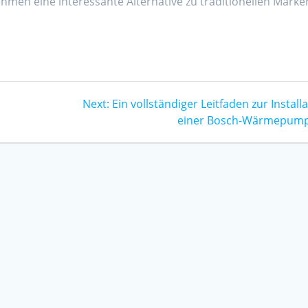
hmen eine interessante Alternative zu traditionellen Marke
Next
Next:
Ein vollständiger Leitfaden zur Install
post:
einer Bosch-Wärmepum