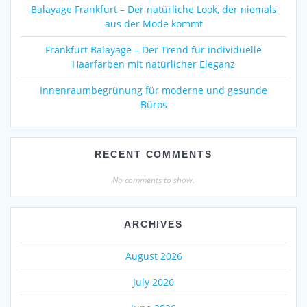
Balayage Frankfurt – Der natürliche Look, der niemals
aus der Mode kommt
Frankfurt Balayage – Der Trend für individuelle
Haarfarben mit natürlicher Eleganz
Innenraumbegrünung für moderne und gesunde
Büros
RECENT COMMENTS
No comments to show.
ARCHIVES
August 2026
July 2026