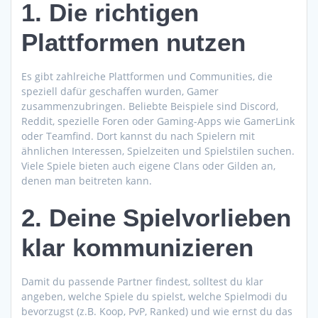
1. Die richtigen
Plattformen nutzen
Es gibt zahlreiche Plattformen und Communities, die
speziell dafür geschaffen wurden, Gamer
zusammenzubringen. Beliebte Beispiele sind Discord,
Reddit, spezielle Foren oder Gaming-Apps wie GamerLink
oder Teamfind. Dort kannst du nach Spielern mit
ähnlichen Interessen, Spielzeiten und Spielstilen suchen.
Viele Spiele bieten auch eigene Clans oder Gilden an,
denen man beitreten kann.
2. Deine Spielvorlieben
klar kommunizieren
Damit du passende Partner findest, solltest du klar
angeben, welche Spiele du spielst, welche Spielmodi du
bevorzugst (z.B. Koop, PvP, Ranked) und wie ernst du das