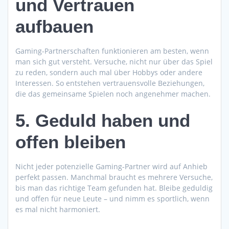
und Vertrauen
aufbauen
Gaming-Partnerschaften funktionieren am besten, wenn
man sich gut versteht. Versuche, nicht nur über das Spiel
zu reden, sondern auch mal über Hobbys oder andere
Interessen. So entstehen vertrauensvolle Beziehungen,
die das gemeinsame Spielen noch angenehmer machen.
5. Geduld haben und
offen bleiben
Nicht jeder potenzielle Gaming-Partner wird auf Anhieb
perfekt passen. Manchmal braucht es mehrere Versuche,
bis man das richtige Team gefunden hat. Bleibe geduldig
und offen für neue Leute – und nimm es sportlich, wenn
es mal nicht harmoniert.