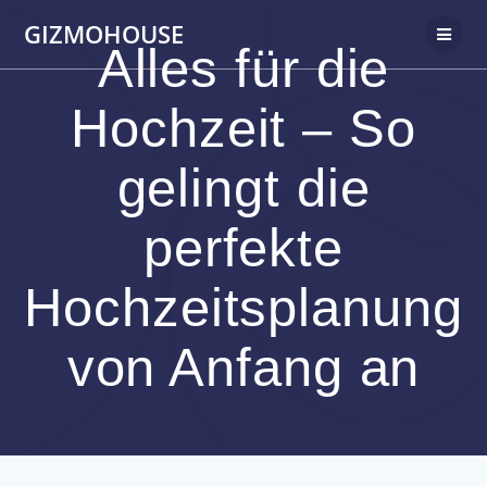
Skip
GIZMOHOUSE
to
Alles für die
content
Hochzeit – So
gelingt die
perfekte
Hochzeitsplanung
von Anfang an