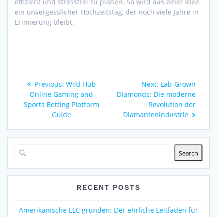
effizient und stressfrei zu planen. So wird aus einer Idee
ein unvergesslicher Hochzeitstag, der noch viele Jahre in
Erinnerung bleibt.
Post
Previous
Next
Previous:
Wild Hub
Next:
Lab-Grown
navigation
post:
post:
Online Gaming and
Diamonds: Die moderne
Sports Betting Platform
Revolution der
Guide
Diamantenindustrie
Search
RECENT POSTS
Amerikanische LLC gründen: Der ehrliche Leitfaden für