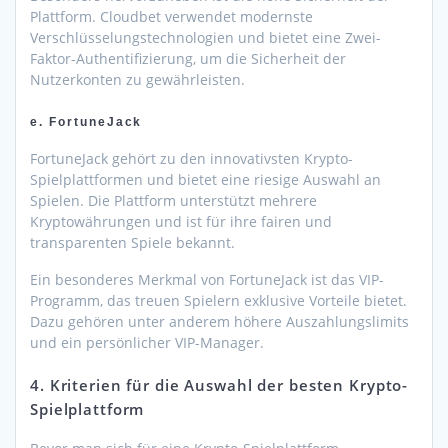
Plattform. Cloudbet verwendet modernste
Verschlüsselungstechnologien und bietet eine Zwei-
Faktor-Authentifizierung, um die Sicherheit der
Nutzerkonten zu gewährleisten.
e. FortuneJack
FortuneJack gehört zu den innovativsten Krypto-
Spielplattformen und bietet eine riesige Auswahl an
Spielen. Die Plattform unterstützt mehrere
Kryptowährungen und ist für ihre fairen und
transparenten Spiele bekannt.
Ein besonderes Merkmal von FortuneJack ist das VIP-
Programm, das treuen Spielern exklusive Vorteile bietet.
Dazu gehören unter anderem höhere Auszahlungslimits
und ein persönlicher VIP-Manager.
4. Kriterien für die Auswahl der besten Krypto-
Spielplattform