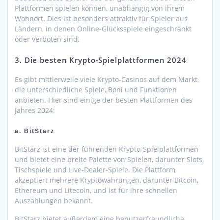
Plattformen spielen können, unabhängig von ihrem
Wohnort. Dies ist besonders attraktiv für Spieler aus
Ländern, in denen Online-Glücksspiele eingeschränkt
oder verboten sind.
3. Die besten Krypto-Spielplattformen 2024
Es gibt mittlerweile viele Krypto-Casinos auf dem Markt,
die unterschiedliche Spiele, Boni und Funktionen
anbieten. Hier sind einige der besten Plattformen des
Jahres 2024:
a. BitStarz
BitStarz ist eine der führenden Krypto-Spielplattformen
und bietet eine breite Palette von Spielen, darunter Slots,
Tischspiele und Live-Dealer-Spiele. Die Plattform
akzeptiert mehrere Kryptowährungen, darunter Bitcoin,
Ethereum und Litecoin, und ist für ihre schnellen
Auszahlungen bekannt.
BitStarz bietet außerdem eine benutzerfreundliche