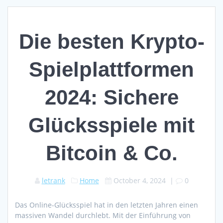
Die besten Krypto-
Spielplattformen
2024: Sichere
Glücksspiele mit
Bitcoin & Co.
letrank
Home
October 4, 2024
|
0
Das Online-Glücksspiel hat in den letzten Jahren einen
massiven Wandel durchlebt. Mit der Einführung von