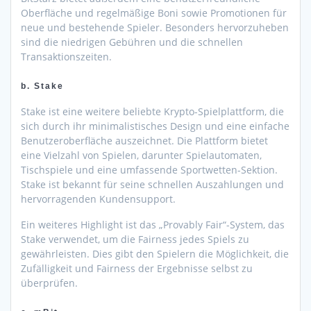
Oberfläche und regelmäßige Boni sowie Promotionen für
neue und bestehende Spieler. Besonders hervorzuheben
sind die niedrigen Gebühren und die schnellen
Transaktionszeiten.
b. Stake
Stake ist eine weitere beliebte Krypto-Spielplattform, die
sich durch ihr minimalistisches Design und eine einfache
Benutzeroberfläche auszeichnet. Die Plattform bietet
eine Vielzahl von Spielen, darunter Spielautomaten,
Tischspiele und eine umfassende Sportwetten-Sektion.
Stake ist bekannt für seine schnellen Auszahlungen und
hervorragenden Kundensupport.
Ein weiteres Highlight ist das „Provably Fair“-System, das
Stake verwendet, um die Fairness jedes Spiels zu
gewährleisten. Dies gibt den Spielern die Möglichkeit, die
Zufälligkeit und Fairness der Ergebnisse selbst zu
überprüfen.