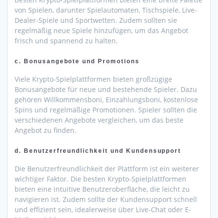
von Spielen, darunter Spielautomaten, Tischspiele, Live-
Dealer-Spiele und Sportwetten. Zudem sollten sie
regelmäßig neue Spiele hinzufügen, um das Angebot
frisch und spannend zu halten.
c. Bonusangebote und Promotions
Viele Krypto-Spielplattformen bieten großzügige
Bonusangebote für neue und bestehende Spieler. Dazu
gehören Willkommensboni, Einzahlungsboni, kostenlose
Spins und regelmäßige Promotionen. Spieler sollten die
verschiedenen Angebote vergleichen, um das beste
Angebot zu finden.
d. Benutzerfreundlichkeit und Kundensupport
Die Benutzerfreundlichkeit der Plattform ist ein weiterer
wichtiger Faktor. Die besten Krypto-Spielplattformen
bieten eine intuitive Benutzeroberfläche, die leicht zu
navigieren ist. Zudem sollte der Kundensupport schnell
und effizient sein, idealerweise über Live-Chat oder E-