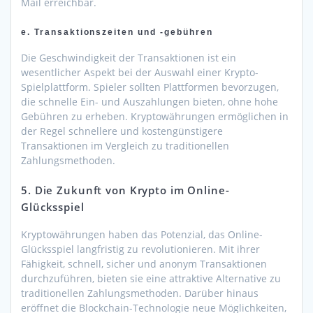
Mail erreichbar.
e. Transaktionszeiten und -gebühren
Die Geschwindigkeit der Transaktionen ist ein
wesentlicher Aspekt bei der Auswahl einer Krypto-
Spielplattform. Spieler sollten Plattformen bevorzugen,
die schnelle Ein- und Auszahlungen bieten, ohne hohe
Gebühren zu erheben. Kryptowährungen ermöglichen in
der Regel schnellere und kostengünstigere
Transaktionen im Vergleich zu traditionellen
Zahlungsmethoden.
5. Die Zukunft von Krypto im Online-
Glücksspiel
Kryptowährungen haben das Potenzial, das Online-
Glücksspiel langfristig zu revolutionieren. Mit ihrer
Fähigkeit, schnell, sicher und anonym Transaktionen
durchzuführen, bieten sie eine attraktive Alternative zu
traditionellen Zahlungsmethoden. Darüber hinaus
eröffnet die Blockchain-Technologie neue Möglichkeiten,