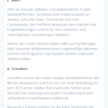
c. mBit
mBit ist eine der ältesten und etabliertesten Krypto-
Spielplattformen. Sie bietet eine breite Auswahl an
Spielen, darunter Slots, Tischspiele und Live-
Casinospiele. Die Plattform akzeptiert eine Vielzahl von
Kryptowährungen und ist für ihre schnellen und
reibungslosen Auszahlungen bekannt.
Neben den vielen Spielen bietet mBit auch großzügige
Boni, darunter Willkommensboni, regelmäßige Aktionen
und ein VIP-Programm, das loyalen Spielern exklusive
Vorteile bietet.
d. Cloudbet
Cloudbet ist eine der ersten Krypto-Spielplattformen, die
Bitcoin akzeptierte, und hat sich seit ihrer Gründung im
Jahr 2013 einen soliden Ruf erarbeitet. Neben einer
Vielzahl von Casinospielen bietet Cloudbet auch eine
umfangreiche Sportwetten-Sektion an.
Besonders hervorzuheben ist die hohe Sicherheit der