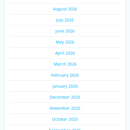
August 2026
July 2026
June 2026
May 2026
April 2026
March 2026
February 2026
January 2026
December 2025
November 2025
October 2025