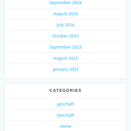
September 2024
August 2024
July 2024
October 2023
September 2023
August 2023
January 2023
CATEGORIES
geschaft
Geschäft
Home