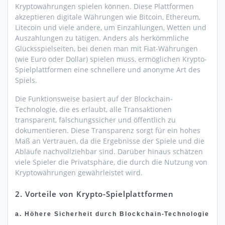
Kryptowährungen spielen können. Diese Plattformen
akzeptieren digitale Währungen wie Bitcoin, Ethereum,
Litecoin und viele andere, um Einzahlungen, Wetten und
Auszahlungen zu tätigen. Anders als herkömmliche
Glücksspielseiten, bei denen man mit Fiat-Währungen
(wie Euro oder Dollar) spielen muss, ermöglichen Krypto-
Spielplattformen eine schnellere und anonyme Art des
Spiels.
Die Funktionsweise basiert auf der Blockchain-
Technologie, die es erlaubt, alle Transaktionen
transparent, fälschungssicher und öffentlich zu
dokumentieren. Diese Transparenz sorgt für ein hohes
Maß an Vertrauen, da die Ergebnisse der Spiele und die
Abläufe nachvollziehbar sind. Darüber hinaus schätzen
viele Spieler die Privatsphäre, die durch die Nutzung von
Kryptowährungen gewährleistet wird.
2. Vorteile von Krypto-Spielplattformen
a. Höhere Sicherheit durch Blockchain-Technologie