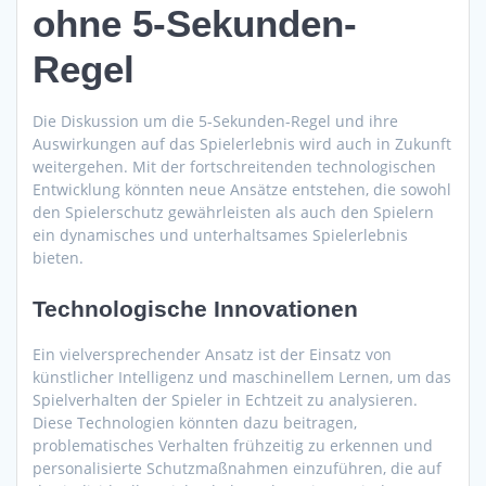
ohne 5-Sekunden-
Regel
Die Diskussion um die 5-Sekunden-Regel und ihre
Auswirkungen auf das Spielerlebnis wird auch in Zukunft
weitergehen. Mit der fortschreitenden technologischen
Entwicklung könnten neue Ansätze entstehen, die sowohl
den Spielerschutz gewährleisten als auch den Spielern
ein dynamisches und unterhaltsames Spielerlebnis
bieten.
Technologische Innovationen
Ein vielversprechender Ansatz ist der Einsatz von
künstlicher Intelligenz und maschinellem Lernen, um das
Spielverhalten der Spieler in Echtzeit zu analysieren.
Diese Technologien könnten dazu beitragen,
problematisches Verhalten frühzeitig zu erkennen und
personalisierte Schutzmaßnahmen einzuführen, die auf