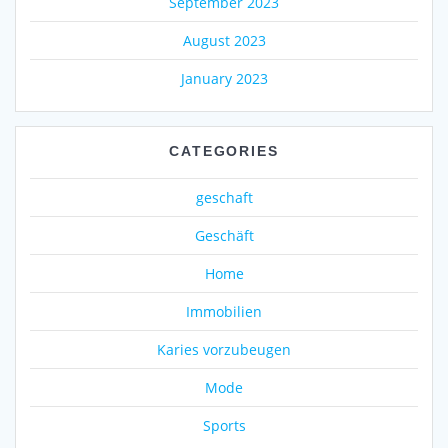
September 2023
August 2023
January 2023
CATEGORIES
geschaft
Geschäft
Home
Immobilien
Karies vorzubeugen
Mode
Sports