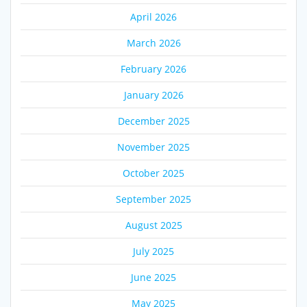
April 2026
March 2026
February 2026
January 2026
December 2025
November 2025
October 2025
September 2025
August 2025
July 2025
June 2025
May 2025