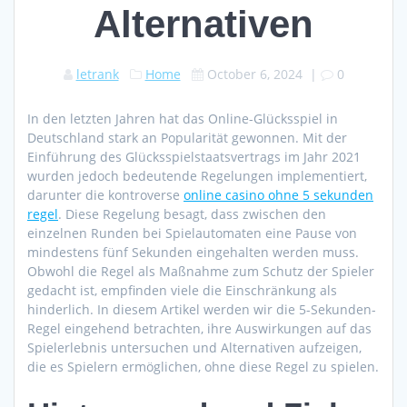
Alternativen
letrank
Home
October 6, 2024
|
0
In den letzten Jahren hat das Online-Glücksspiel in
Deutschland stark an Popularität gewonnen. Mit der
Einführung des Glücksspielstaatsvertrags im Jahr 2021
wurden jedoch bedeutende Regelungen implementiert,
darunter die kontroverse
online casino ohne 5 sekunden
regel
. Diese Regelung besagt, dass zwischen den
einzelnen Runden bei Spielautomaten eine Pause von
mindestens fünf Sekunden eingehalten werden muss.
Obwohl die Regel als Maßnahme zum Schutz der Spieler
gedacht ist, empfinden viele die Einschränkung als
hinderlich. In diesem Artikel werden wir die 5-Sekunden-
Regel eingehend betrachten, ihre Auswirkungen auf das
Spielerlebnis untersuchen und Alternativen aufzeigen,
die es Spielern ermöglichen, ohne diese Regel zu spielen.