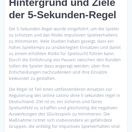
Hintergrund und Ziele
der 5-Sekunden-Regel
Die 5-Sekunden-Regel wurde eingeführt, um die Spieler
zu schützen und das Risiko impulsiven Spielverhaltens
zu minimieren. Viele Studien haben gezeigt, dass ein
hohes Spieltempo zu unüberlegten Einsätzen und damit
zu einem erhöhten Risiko für Spielsucht führen kann.
Durch die Einführung von Pausen zwischen den Runden
sollen die Spieler dazu angeregt werden, über ihre
Entscheidungen nachzudenken und ihre Einsätze
bewusster zu gestalten.
Die Regel ist Teil eines umfassenderen Ansatzes zur
Regulierung des online casino ohne 5 sekunden regel in
Deutschland. Ziel ist es, ein sicheres und faires
Spielumfeld zu schaffen und gleichzeitig die negativen
Auswirkungen des Glücksspiels zu minimieren. Die
Maßnahme richtet sich insbesondere an gefährdete
Gruppen, die anfällig für impulsives Spielverhalten sind.