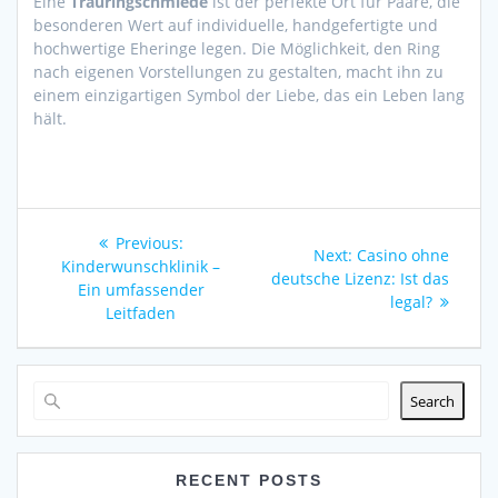
Eine
Trauringschmiede
ist der perfekte Ort für Paare, die
besonderen Wert auf individuelle, handgefertigte und
hochwertige Eheringe legen. Die Möglichkeit, den Ring
nach eigenen Vorstellungen zu gestalten, macht ihn zu
einem einzigartigen Symbol der Liebe, das ein Leben lang
hält.
Post
Previous
Previous:
Next
Next:
Casino ohne
navigation
post:
Kinderwunschklinik –
post:
deutsche Lizenz: Ist das
Ein umfassender
legal?
Leitfaden
Search
RECENT POSTS