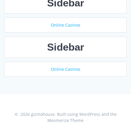
Sidebar
Online Casinos
Sidebar
Online Casinos
© 2026 gizmohouse. Built using WordPress and the
Mesmerize Theme