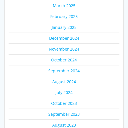
March 2025
February 2025
January 2025
December 2024
November 2024
October 2024
September 2024
August 2024
July 2024
October 2023
September 2023
August 2023