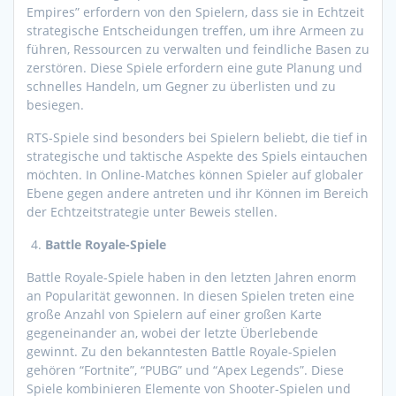
Empires” erfordern von den Spielern, dass sie in Echtzeit
strategische Entscheidungen treffen, um ihre Armeen zu
führen, Ressourcen zu verwalten und feindliche Basen zu
zerstören. Diese Spiele erfordern eine gute Planung und
schnelles Handeln, um Gegner zu überlisten und zu
besiegen.
RTS-Spiele sind besonders bei Spielern beliebt, die tief in
strategische und taktische Aspekte des Spiels eintauchen
möchten. In Online-Matches können Spieler auf globaler
Ebene gegen andere antreten und ihr Können im Bereich
der Echtzeitstrategie unter Beweis stellen.
Battle Royale-Spiele
Battle Royale-Spiele haben in den letzten Jahren enorm
an Popularität gewonnen. In diesen Spielen treten eine
große Anzahl von Spielern auf einer großen Karte
gegeneinander an, wobei der letzte Überlebende
gewinnt. Zu den bekanntesten Battle Royale-Spielen
gehören “Fortnite”, “PUBG” und “Apex Legends”. Diese
Spiele kombinieren Elemente von Shooter-Spielen und