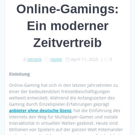
Online-Gamings:
Ein moderner
Zeitvertreib
letrank
Home
April 11, 2025
|
0
Einleitung
Online-Gaming hat sich in den letzten Jahrzehnten zu
einer der bedeutendsten Freizeitbeschäftigungen
weltweit entwickelt. Während die Anfangszeiten des
Gaming durch Einzelspieler-Erfahrungen geprägt
anbieter ohne deutsche lizenz
, hat die Einführung des
Internets den Weg für Multiplayer-Games und soziale
Interaktivität in virtuellen Welten geebnet. Heute sind
Millionen von Spielern auf der ganzen Welt miteinander