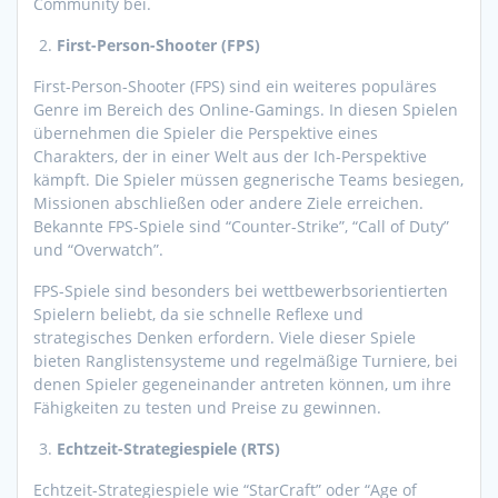
Community bei.
First-Person-Shooter (FPS)
First-Person-Shooter (FPS) sind ein weiteres populäres
Genre im Bereich des Online-Gamings. In diesen Spielen
übernehmen die Spieler die Perspektive eines
Charakters, der in einer Welt aus der Ich-Perspektive
kämpft. Die Spieler müssen gegnerische Teams besiegen,
Missionen abschließen oder andere Ziele erreichen.
Bekannte FPS-Spiele sind “Counter-Strike”, “Call of Duty”
und “Overwatch”.
FPS-Spiele sind besonders bei wettbewerbsorientierten
Spielern beliebt, da sie schnelle Reflexe und
strategisches Denken erfordern. Viele dieser Spiele
bieten Ranglistensysteme und regelmäßige Turniere, bei
denen Spieler gegeneinander antreten können, um ihre
Fähigkeiten zu testen und Preise zu gewinnen.
Echtzeit-Strategiespiele (RTS)
Echtzeit-Strategiespiele wie “StarCraft” oder “Age of