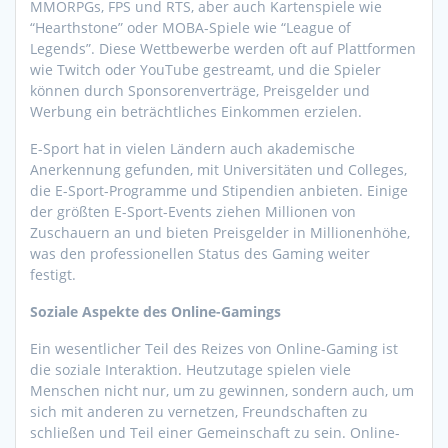
MMORPGs, FPS und RTS, aber auch Kartenspiele wie
“Hearthstone” oder MOBA-Spiele wie “League of
Legends”. Diese Wettbewerbe werden oft auf Plattformen
wie Twitch oder YouTube gestreamt, und die Spieler
können durch Sponsorenverträge, Preisgelder und
Werbung ein beträchtliches Einkommen erzielen.
E-Sport hat in vielen Ländern auch akademische
Anerkennung gefunden, mit Universitäten und Colleges,
die E-Sport-Programme und Stipendien anbieten. Einige
der größten E-Sport-Events ziehen Millionen von
Zuschauern an und bieten Preisgelder in Millionenhöhe,
was den professionellen Status des Gaming weiter
festigt.
Soziale Aspekte des Online-Gamings
Ein wesentlicher Teil des Reizes von Online-Gaming ist
die soziale Interaktion. Heutzutage spielen viele
Menschen nicht nur, um zu gewinnen, sondern auch, um
sich mit anderen zu vernetzen, Freundschaften zu
schließen und Teil einer Gemeinschaft zu sein. Online-