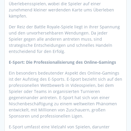
Überlebensspielen, wobei die Spieler auf einer
zunehmend kleiner werdenden Karte ums Überleben
kämpfen.
Der Reiz der Battle Royale-Spiele liegt in ihrer Spannung
und den unvorhersehbaren Wendungen. Da jeder
Spieler gegen alle anderen antreten muss, sind
strategische Entscheidungen und schnelles Handeln
entscheidend für den Erfolg.
E-Sport: Die Professionalisierung des Online-Gamings
Ein besonders bedeutender Aspekt des Online-Gamings
ist der Aufstieg des E-Sports. E-Sport bezieht sich auf den
professionellen Wettbewerb in Videospielen, bei dem
Spieler oder Teams in organisierten Turnieren
gegeneinander antreten. E-Sport hat sich von einer
Nischenbeschäftigung zu einem weltweiten Phänomen
entwickelt, mit Millionen von Zuschauern, großen
Sponsoren und professionellen Ligen.
E-Sport umfasst eine Vielzahl von Spielen, darunter