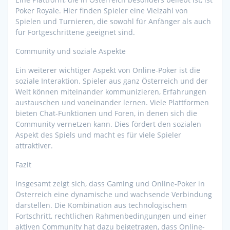
Poker Royale. Hier finden Spieler eine Vielzahl von
Spielen und Turnieren, die sowohl für Anfänger als auch
für Fortgeschrittene geeignet sind.
Community und soziale Aspekte
Ein weiterer wichtiger Aspekt von Online-Poker ist die
soziale Interaktion. Spieler aus ganz Österreich und der
Welt können miteinander kommunizieren, Erfahrungen
austauschen und voneinander lernen. Viele Plattformen
bieten Chat-Funktionen und Foren, in denen sich die
Community vernetzen kann. Dies fördert den sozialen
Aspekt des Spiels und macht es für viele Spieler
attraktiver.
Fazit
Insgesamt zeigt sich, dass Gaming und Online-Poker in
Österreich eine dynamische und wachsende Verbindung
darstellen. Die Kombination aus technologischem
Fortschritt, rechtlichen Rahmenbedingungen und einer
aktiven Community hat dazu beigetragen, dass Online-