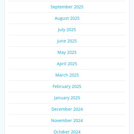
September 2025
August 2025
July 2025
June 2025
May 2025
April 2025
March 2025
February 2025
January 2025
December 2024
November 2024
October 2024