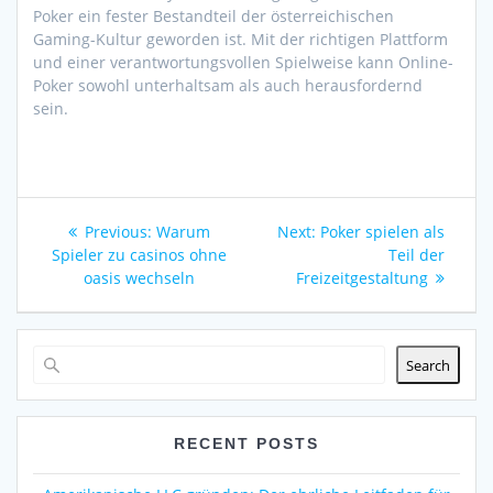
Poker ein fester Bestandteil der österreichischen
Gaming-Kultur geworden ist. Mit der richtigen Plattform
und einer verantwortungsvollen Spielweise kann Online-
Poker sowohl unterhaltsam als auch herausfordernd
sein.
Post
Previous
Next
Previous:
Warum
Next:
Poker spielen als
navigation
post:
post:
Spieler zu casinos ohne
Teil der
oasis wechseln
Freizeitgestaltung
Search
RECENT POSTS