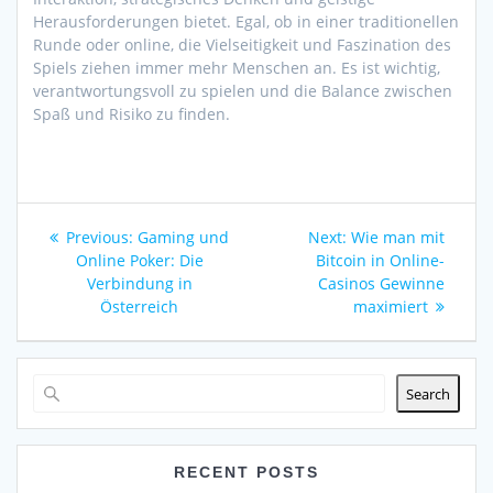
Herausforderungen bietet. Egal, ob in einer traditionellen
Runde oder online, die Vielseitigkeit und Faszination des
Spiels ziehen immer mehr Menschen an. Es ist wichtig,
verantwortungsvoll zu spielen und die Balance zwischen
Spaß und Risiko zu finden.
Post
Previous
Next
Previous:
Gaming und
Next:
Wie man mit
navigation
post:
post:
Online Poker: Die
Bitcoin in Online-
Verbindung in
Casinos Gewinne
Österreich
maximiert
Search
RECENT POSTS