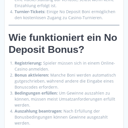
Einzahlung erfolgt ist.
Turnier-Tickets:
Einige No Deposit Boni ermöglichen
den kostenlosen Zugang zu Casino-Turnieren.
Wie funktioniert ein No
Deposit Bonus?
Registrierung:
Spieler müssen sich in einem Online-
Casino anmelden.
Bonus aktivieren:
Manche Boni werden automatisch
gutgeschrieben, während andere die Eingabe eines
Bonuscodes erfordern.
Bedingungen erfüllen:
Um Gewinne auszahlen zu
können, müssen meist Umsatzanforderungen erfüllt
werden.
Auszahlung beantragen:
Nach Erfüllung der
Bonusbedingungen können Gewinne ausgezahlt
werden.