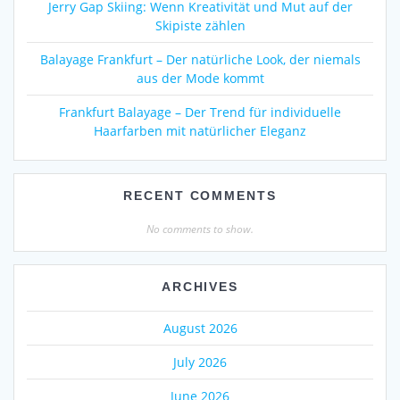
Jerry Gap Skiing: Wenn Kreativität und Mut auf der
Skipiste zählen
Balayage Frankfurt – Der natürliche Look, der niemals
aus der Mode kommt
Frankfurt Balayage – Der Trend für individuelle
Haarfarben mit natürlicher Eleganz
RECENT COMMENTS
No comments to show.
ARCHIVES
August 2026
July 2026
June 2026