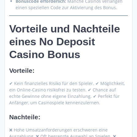
Bonuscode erforderlich:
Manche Casinos verlangen
einen speziellen Code zur Aktivierung des Bonus.
Vorteile und Nachteile
eines No Deposit
Casino Bonus
Vorteile:
✔ Kein finanzielles Risiko für den Spieler. ✔ Möglichkeit,
ein Online-Casino risikofrei zu testen. ✔ Chance auf
echte Gewinne ohne eigene Einzahlung. ✔ Perfekt für
Anfänger, um Casinospiele kennenzulernen.
Nachteile:
❌ Hohe Umsatzanforderungen erschweren eine
Auszahlung. ❌ Oft begrenzte Auswahl an Spielen. ❌