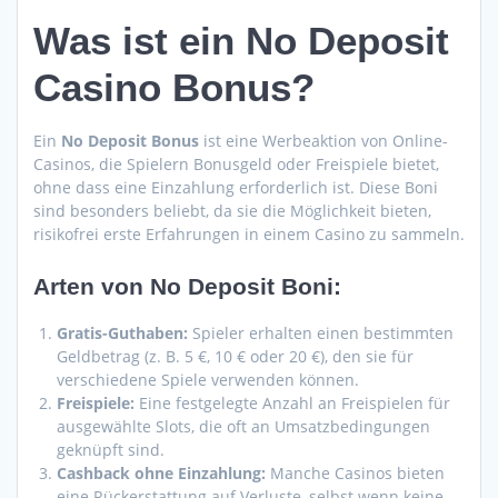
Was ist ein No Deposit
Casino Bonus?
Ein
No Deposit Bonus
ist eine Werbeaktion von Online-
Casinos, die Spielern Bonusgeld oder Freispiele bietet,
ohne dass eine Einzahlung erforderlich ist. Diese Boni
sind besonders beliebt, da sie die Möglichkeit bieten,
risikofrei erste Erfahrungen in einem Casino zu sammeln.
Arten von No Deposit Boni:
Gratis-Guthaben:
Spieler erhalten einen bestimmten
Geldbetrag (z. B. 5 €, 10 € oder 20 €), den sie für
verschiedene Spiele verwenden können.
Freispiele:
Eine festgelegte Anzahl an Freispielen für
ausgewählte Slots, die oft an Umsatzbedingungen
geknüpft sind.
Cashback ohne Einzahlung:
Manche Casinos bieten
eine Rückerstattung auf Verluste, selbst wenn keine