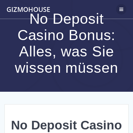
Skip
GIZMOHOUSE
to
No Deposit
content
Casino Bonus:
Alles, was Sie
wissen müssen
No Deposit Casino