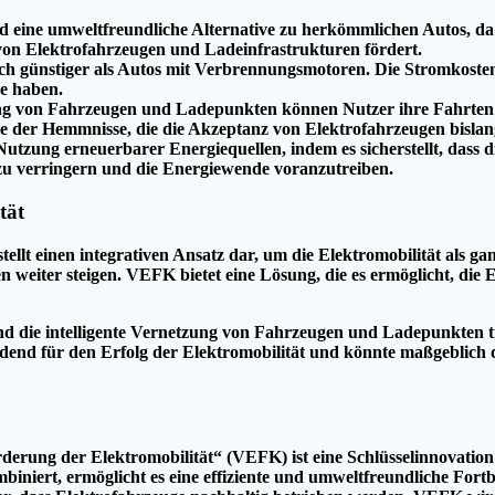
 eine umweltfreundliche Alternative zu herkömmlichen Autos, da
on Elektrofahrzeugen und Ladeinfrastrukturen fördert.
lich günstiger als Autos mit Verbrennungsmotoren. Die Stromkosten
le haben.
g von Fahrzeugen und Ladepunkten können Nutzer ihre Fahrten e
iele der Hemmnisse, die die Akzeptanz von Elektrofahrzeugen bisla
tzung erneuerbarer Energiequellen, indem es sicherstellt, dass di
n zu verringern und die Energiewende voranzutreiben.
tät
tellt einen integrativen Ansatz dar, um die Elektromobilität als ga
iter steigen. VEFK bietet eine Lösung, die es ermöglicht, die El
 die intelligente Vernetzung von Fahrzeugen und Ladepunkten trä
eidend für den Erfolg der Elektromobilität und könnte maßgeblich
rung der Elektromobilität“ (VEFK) ist eine Schlüsselinnovation 
mbiniert, ermöglicht es eine effiziente und umweltfreundliche For