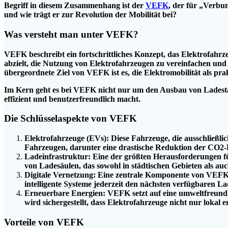
Begriff in diesem Zusammenhang ist der
VEFK
, der für „Verbu
und wie trägt er zur Revolution der Mobilität bei?
Was versteht man unter VEFK?
VEFK beschreibt ein fortschrittliches Konzept, das Elektrofahr
abzielt, die Nutzung von Elektrofahrzeugen zu vereinfachen und
übergeordnete Ziel von VEFK ist es, die Elektromobilität als pr
Im Kern geht es bei VEFK nicht nur um den Ausbau von Ladestati
effizient und benutzerfreundlich macht.
Die Schlüsselaspekte von VEFK
Elektrofahrzeuge (EVs): Diese Fahrzeuge, die ausschließli
Fahrzeugen, darunter eine drastische Reduktion der CO2-
Ladeinfrastruktur: Eine der größten Herausforderungen f
von Ladesäulen, das sowohl in städtischen Gebieten als auc
Digitale Vernetzung: Eine zentrale Komponente von VEFK i
intelligente Systeme jederzeit den nächsten verfügbaren L
Erneuerbare Energien: VEFK setzt auf eine umweltfreundl
wird sichergestellt, dass Elektrofahrzeuge nicht nur lokal
Vorteile von VEFK