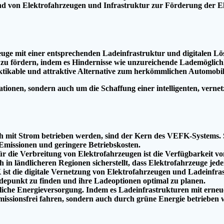
nd von Elektrofahrzeugen und Infrastruktur zur Förderung der Ele
zeuge mit einer entsprechenden Ladeinfrastruktur und digitalen Lö
 zu fördern, indem es Hindernisse wie unzureichende Lademöglichk
aktikable und attraktive Alternative zum herkömmlichen Automobil
onen, sondern auch um die Schaffung einer intelligenten, vernet
ch mit Strom betrieben werden, sind der Kern des VEFK-Systems. Si
Emissionen und geringere Betriebskosten.
ür die Verbreitung von Elektrofahrzeugen ist die Verfügbarkeit 
h in ländlicheren Regionen sicherstellt, dass Elektrofahrzeuge je
st die digitale Vernetzung von Elektrofahrzeugen und Ladeinfras
adepunkt zu finden und ihre Ladeoptionen optimal zu planen.
iche Energieversorgung. Indem es Ladeinfrastrukturen mit erneu
 emissionsfrei fahren, sondern auch durch grüne Energie betrieben