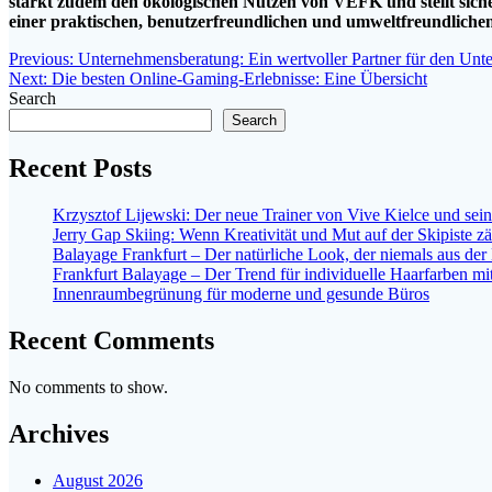
stärkt zudem den ökologischen Nutzen von VEFK und stellt sicher
einer praktischen, benutzerfreundlichen und umweltfreundlich
Post
Previous
Previous:
Unternehmensberatung: Ein wertvoller Partner für den Unt
Next
post:
Next:
Die besten Online-Gaming-Erlebnisse: Eine Übersicht
navigation
post:
Search
Search
Recent Posts
Krzysztof Lijewski: Der neue Trainer von Vive Kielce und sei
Jerry Gap Skiing: Wenn Kreativität und Mut auf der Skipiste z
Balayage Frankfurt – Der natürliche Look, der niemals aus d
Frankfurt Balayage – Der Trend für individuelle Haarfarben mit
Innenraumbegrünung für moderne und gesunde Büros
Recent Comments
No comments to show.
Archives
August 2026