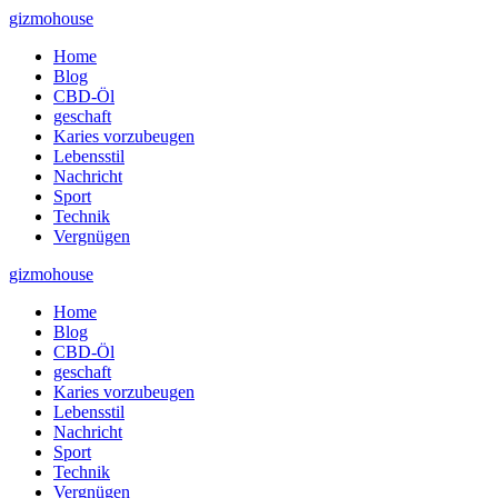
Skip
gizmohouse
to
Home
content
Blog
CBD-Öl
geschaft
Karies vorzubeugen
Lebensstil
Nachricht
Sport
Technik
Vergnügen
gizmohouse
Home
Blog
CBD-Öl
geschaft
Karies vorzubeugen
Lebensstil
Nachricht
Sport
Technik
Vergnügen