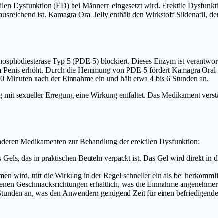
ilen Dysfunktion (ED) bei Männern eingesetzt wird. Erektile Dysfunkti
ausreichend ist. Kamagra Oral Jelly enthält den Wirkstoff Sildenafil, d
osphodiesterase Typ 5 (PDE-5) blockiert. Dieses Enzym ist verantwortl
m Penis erhöht. Durch die Hemmung von PDE-5 fördert Kamagra Oral Je
n 30 Minuten nach der Einnahme ein und hält etwa 4 bis 6 Stunden an.
g mit sexueller Erregung eine Wirkung entfaltet. Das Medikament verstä
 anderen Medikamenten zur Behandlung der erektilen Dysfunktion:
 Gels, das in praktischen Beuteln verpackt ist. Das Gel wird direkt i
 wird, tritt die Wirkung in der Regel schneller ein als bei herkömmli
iedenen Geschmacksrichtungen erhältlich, was die Einnahme angenehmer
 Stunden an, was den Anwendern genügend Zeit für einen befriedigende