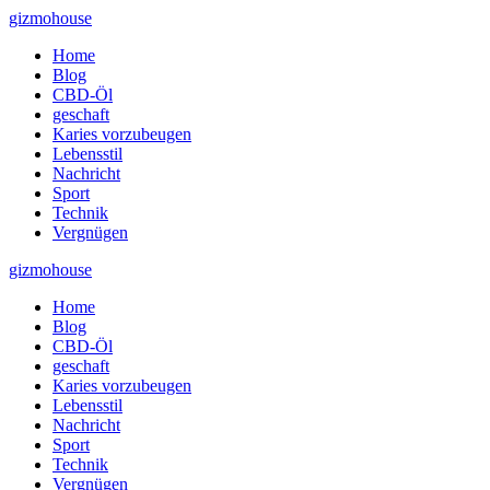
Skip
gizmohouse
to
Home
content
Blog
CBD-Öl
geschaft
Karies vorzubeugen
Lebensstil
Nachricht
Sport
Technik
Vergnügen
gizmohouse
Home
Blog
CBD-Öl
geschaft
Karies vorzubeugen
Lebensstil
Nachricht
Sport
Technik
Vergnügen