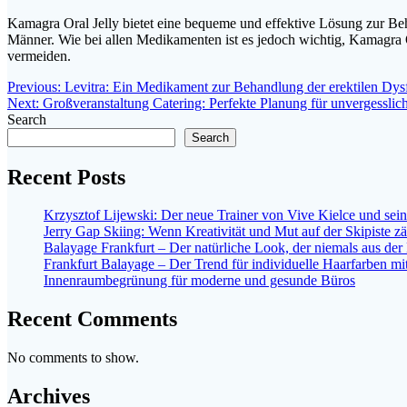
Kamagra Oral Jelly bietet eine bequeme und effektive Lösung zur Be
Männer. Wie bei allen Medikamenten ist es jedoch wichtig, Kamagra
vermeiden.
Post
Previous
Previous:
Levitra: Ein Medikament zur Behandlung der erektilen Dys
Next
post:
Next:
Großveranstaltung Catering: Perfekte Planung für unvergesslic
navigation
post:
Search
Search
Recent Posts
Krzysztof Lijewski: Der neue Trainer von Vive Kielce und sei
Jerry Gap Skiing: Wenn Kreativität und Mut auf der Skipiste z
Balayage Frankfurt – Der natürliche Look, der niemals aus d
Frankfurt Balayage – Der Trend für individuelle Haarfarben mit
Innenraumbegrünung für moderne und gesunde Büros
Recent Comments
No comments to show.
Archives